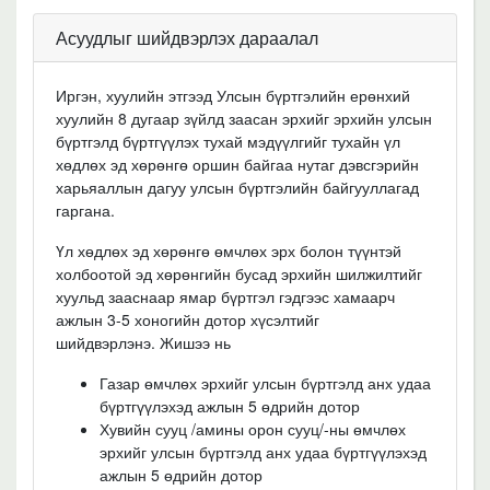
Асуудлыг шийдвэрлэх дараалал
Иргэн, хуулийн этгээд Улсын бүртгэлийн ерөнхий
хуулийн 8 дугаар зүйлд заасан эрхийг эрхийн улсын
бүртгэлд бүртгүүлэх тухай мэдүүлгийг тухайн үл
хөдлөх эд хөрөнгө оршин байгаа нутаг дэвсгэрийн
харьяаллын дагуу улсын бүртгэлийн байгууллагад
гаргана.
Үл хөдлөх эд хөрөнгө өмчлөх эрх болон түүнтэй
холбоотой эд хөрөнгийн бусад эрхийн шилжилтийг
хуульд зааснаар ямар бүртгэл гэдгээс хамаарч
ажлын 3-5 хоногийн дотор хүсэлтийг
шийдвэрлэнэ. Жишээ нь
Газар өмчлөх эрхийг улсын бүртгэлд анх удаа
бүртгүүлэхэд ажлын 5 өдрийн дотор
Хувийн сууц /амины орон сууц/-ны өмчлөх
эрхийг улсын бүртгэлд анх удаа бүртгүүлэхэд
ажлын 5 өдрийн дотор