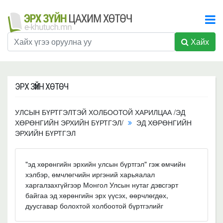
Хайх
ЭРХ ЗҮЙН ХӨТӨЧ
УЛСЫН БҮРТГЭЛТЭЙ ХОЛБООТОЙ ХАРИЛЦАА /ЭД
ХӨРӨНГИЙН ЭРХИЙН БҮРТГЭЛ/
ЭД ХӨРӨНГИЙН
ЭРХИЙН БҮРТГЭЛ
"эд хөрөнгийн эрхийн улсын бүртгэл" гэж өмчийн
хэлбэр, өмчлөгчийн иргэний харьяалал
харгалзахгүйгээр Монгол Улсын нутаг дэвсгэрт
байгаа эд хөрөнгийн эрх үүсэх, өөрчлөгдөх,
дуусгавар болохтой холбоотой бүртгэлийг