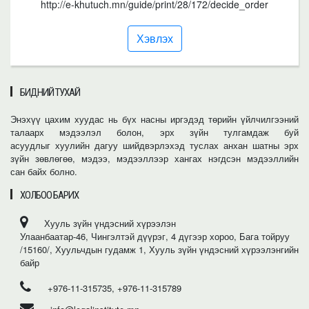
http://e-khutuch.mn/guide/print/28/172/decide_order
Хэвлэх
БИДНИЙ ТУХАЙ
Энэхүү цахим хуудас нь бүх насны иргэдэд төрийн үйлчилгээний
талаарх мэдээлэл болон, эрх зүйн тулгамдаж буй
асуудлыг хуулийн дагуу шийдвэрлэхэд туслах анхан шатны эрх
зүйн зөвлөгөө, мэдээ, мэдээллээр хангах нэгдсэн мэдээллийн
сан байх болно.
ХОЛБОО БАРИХ
Хууль зүйн үндэсний хүрээлэн
Улаанбаатар-46, Чингэлтэй дүүрэг, 4 дүгээр хороо, Бага тойруу
/15160/, Хуульчдын гудамж 1, Хууль зүйн үндэсний хүрээлэнгийн
байр
+976-11-315735, +976-11-315789