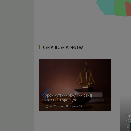
СУРГАЛТ СУРТАЛЧИЛГАА
аалах тухай
орон нутгийн хөгжлийн санд
иргэдийн оролцоо
1
2021 оны 10 сарын 14
Гэ
ха