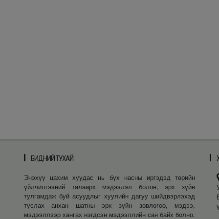
БИДНИЙ ТУХАЙ
Энэхүү цахим хуудас нь бүх насны иргэдэд төрийн
үйлчилгээний талаарх мэдээлэл болон, эрх зүйн
тулгамдаж буй асуудлыг хуулийн дагуу шийдвэрлэхэд
туслах анхан шатны эрх зүйн зөвлөгөө, мэдээ,
мэдээллээр хангах нэгдсэн мэдээллийн сан байх болно.