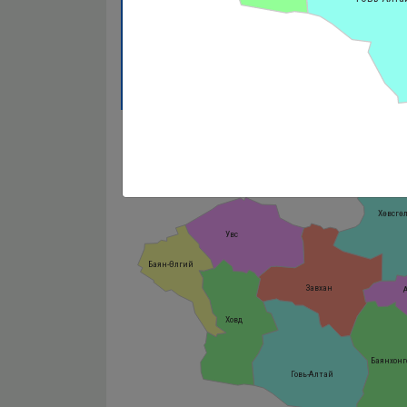
МЭДЭЭЛЛИЙН САН
ӨМГӨӨЛӨЛ
Хөвсгө
Увс
Баян-Өлгий
Завхан
А
Ховд
Баянхонг
Говь-Алтай