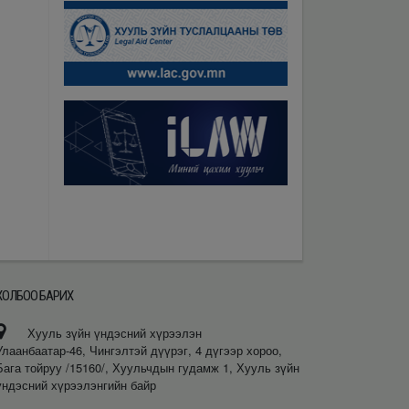
ХОЛБОО БАРИХ
Хууль зүйн үндэсний хүрээлэн
Улаанбаатар-46, Чингэлтэй дүүрэг, 4 дүгээр хороо,
Бага тойруу /15160/, Хуульчдын гудамж 1, Хууль зүйн
үндэсний хүрээлэнгийн байр