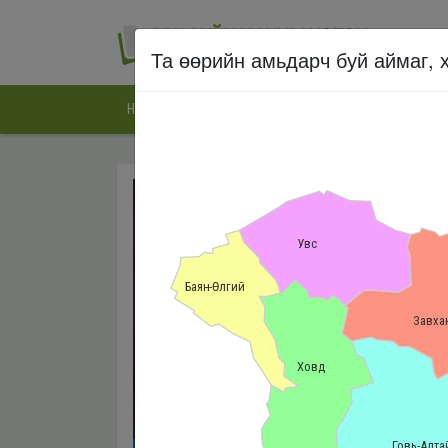
Та өөрийн амьдарч буй аймаг, х
НҮҮР
ЭРХ ЗҮЙН ХӨТӨЧ
ТӨРИЙН ҮЙЛЧИЛГЭЭ
Э
Увс
Баян-Өлгий
Завха
Ховд
ЭРХ ЗҮЙН ХӨТӨЧ
Говь-Алта