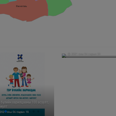
Өмнөговь
Бүх нийтийн эрх зүйн боловсро
дээшлүүлэх үндэсний хөтөлбөрийн
2021 оны төлөвлөгөө
2021 оны 04 сарын 30
р бүлийн харилцааны 100 асуулт,
риулт
2021 оны 06 сарын 18