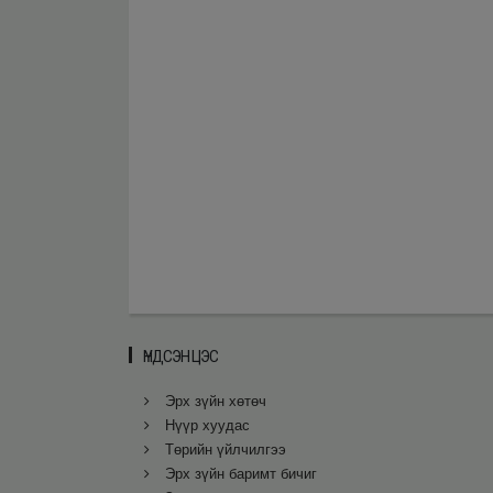
ҮНДСЭН ЦЭС
Эрх зүйн хөтөч
Нүүр хуудас
Төрийн үйлчилгээ
Эрх зүйн баримт бичиг