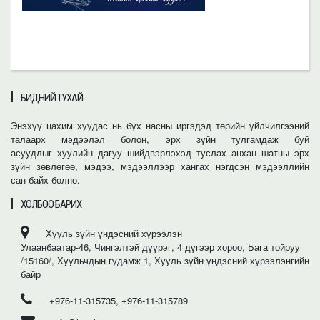
БИДНИЙ ТУХАЙ
Энэхүү цахим хуудас нь бүх насны иргэдэд төрийн үйлчилгээний
талаарх мэдээлэл болон, эрх зүйн тулгамдаж буй
асуудлыг хуулийн дагуу шийдвэрлэхэд туслах анхан шатны эрх
зүйн зөвлөгөө, мэдээ, мэдээллээр хангах нэгдсэн мэдээллийн
сан байх болно.
ХОЛБОО БАРИХ
Хууль зүйн үндэсний хүрээлэн
Улаанбаатар-46, Чингэлтэй дүүрэг, 4 дүгээр хороо, Бага тойруу
/15160/, Хуульчдын гудамж 1, Хууль зүйн үндэсний хүрээлэнгийн
байр
+976-11-315735, +976-11-315789