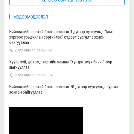
МЭДЭЭ МЭДЭЭЛЭЛ
Нийслэлийн ерөнхий боловсролын 4 дүгээр сургуульд “Гэмт
хэргээс урьдчилан сэргийлэх” сэдэвт сургалт зохион
байгууллаа
2023 оны 11 сарын 24
Хууль зүй, дотоод хэргийн яамны “Хүндэт жуух бичиг”-ээр
шагнууллаа
2023 оны 11 сарын 24
Нийслэлийн ерөнхий боловсролын 70 дугаар сургуульд сургалт
зохион байгууллаа
2023 оны 11 сарын 22
Нийслэлийн ерөнхий боловсролын 39 дүгээр сургуульд сургалт
зохион байгууллаа
2023 оны 11 сарын 20