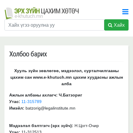
Хайх
Холбоо барих
Хууль зүйн зөвлөгөө, мэдээлэл, сурталчилгааны
цахим сан www.e-khutuch.mn цахим хуудасны ажлын
алба
Ажлын албаны ахлагч: Ч.Батзориг
Утас:
11-315789
Имэйл:
batzorig@legalinstitute.mn
Мэдээлэл бэлтгэгч (
эрх зүйч
)
:
Н.Цогт-Очир
Утас:
11-312513