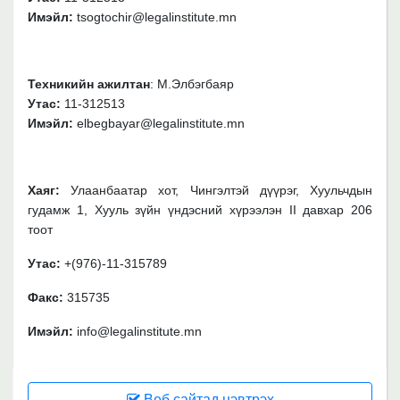
Имэйл:
tsogtochir@legalinstitute.mn
Техникийн ажилтан
: М.Элбэгбаяр
Утас:
11-312513
Имэйл:
elbegbayar@legalinstitute.mn
Хаяг:
Улаанбаатар хот, Чингэлтэй дүүрэг, Хуульчдын
гудамж 1,
Хууль зүйн үндэсний хүрээлэн II давхар 206
тоот
Утас:
+(976)-11-315789
Факс:
315735
Имэйл:
info@legalinstitute.mn
Веб сайтад нэвтрэх