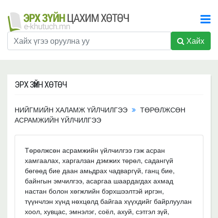
Хайх
ЭРХ ЗҮЙН ХӨТӨЧ
НИЙГМИЙН ХАЛАМЖ ҮЙЛЧИЛГЭЭ
ТӨРӨЛЖСӨН
АСРАМЖИЙН ҮЙЛЧИЛГЭЭ
Төрөлжсөн асрамжийн үйлчилгээ гэж асран
хамгаалах, харгалзан дэмжих төрөл, садангүй
бөгөөд бие даан амьдрах чадваргүй, ганц бие,
байнгын эмчилгээ, асаргаа шаардагдах ахмад
настан болон хөгжлийн бэрхшээлтэй иргэн,
түүнчлэн хүнд нөхцөлд байгаа хүүхдийг байрлуулан
хоол, хувцас, эмнэлэг, соёл, ахуй, сэтгэл зүй,