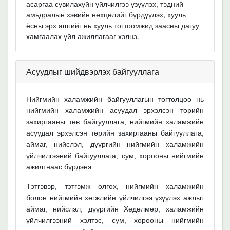
асаргаа сувилахуйн үйлчилгээ үзүүлэх, тэдний
амьдралын хэвийн нөхцөлийг бүрдүүлэх, хууль
ёсны эрх ашгийг нь хууль тогтоомжид заасны дагуу
хамгаалах үйл ажиллагааг хэлнэ.
Асуудлыг шийдвэрлэх байгууллага
Нийгмийн халамжийн байгууллагын тогтолцоо нь
нийгмийн халамжийн асуудал эрхэлсэн төрийн
захиргааны төв байгууллага, нийгмийн халамжийн
асуудал эрхэлсэн төрийн захиргааны байгууллага,
аймаг, нийслэл, дүүргийн нийгмийн халамжийн
үйлчилгээний байгууллага, сум, хорооны нийгмийн
ажилтнаас бүрдэнэ.
Тэтгэвэр, тэтгэмж олгох, нийгмийн халамжийн
болон нийгмийн хөгжлийн үйлчилгээ үзүүлэх ажлыг
аймаг, нийслэл, дүүргийн Хөдөлмөр, халамжийн
үйлчилгээний хэлтэс, сум, хорооны нийгмийн