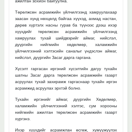
ажилтан зохион байгуулна.
Төрөлжсөн асрамжийн үйлчилгээнд хамруулахаар
заасан хүнд нөхцөлд байгаа хүүхэд, ахмад настан,
дөрөв хүртэлх насны гурав ба түүнээс дээш ихэр
хүүхдийг төрөлжсөн асрамжийн үйлчилгээнд
хамруулах тухай шийдвэрийг аймаг, нийслэл,
дүүргийн нийгмийн хөдөлмөр, халамжийн
үйлчилгээний хэлтэсийн саналыг үндэслэн аймаг,
нийслэл, дүүргийн Засаг дарга гаргана.
Хүсэлт гаргасан иргэний хүсэлтийн дагуу тухайн
шатны Засаг дарга төрөлжсөн асрамжийн газарт
асруулах тухай захирамж гаргаснаар тухайн иргэн
асрамжид асруулах эрхтэй болно.
Тухайн иргэнийг аймаг, дүүргийн Хөдөлмөр,
халамжийн үйлчилгээний хэлтэс, сум хорооны
нийгмийн ажилтан төрөлжсөн асрамжийн газарт
хүргэнэ.
Ихэр хүүхдийг асрамжлан өсгөж, хүмүүжүүлэх