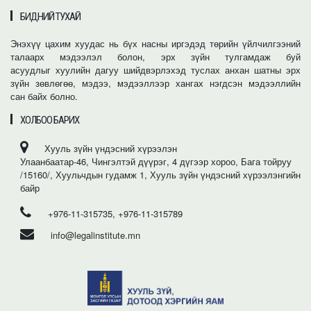
БИДНИЙ ТУХАЙ
Энэхүү цахим хуудас нь бүх насны иргэдэд төрийн үйлчилгээний
талаарх мэдээлэл болон, эрх зүйн тулгамдаж буй
асуудлыг хуулийн дагуу шийдвэрлэхэд туслах анхан шатны эрх
зүйн зөвлөгөө, мэдээ, мэдээллээр хангах нэгдсэн мэдээллийн
сан байх болно.
ХОЛБОО БАРИХ
Хууль зүйн үндэсний хүрээлэн
Улаанбаатар-46, Чингэлтэй дүүрэг, 4 дүгээр хороо, Бага тойруу
/15160/, Хуульчдын гудамж 1, Хууль зүйн үндэсний хүрээлэнгийн
байр
+976-11-315735, +976-11-315789
info@legalinstitute.mn