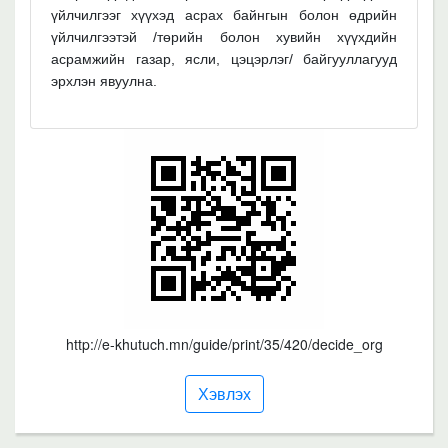
үйлчилгээг хүүхэд асрах байнгын болон өдрийн
үйлчилгээтэй /төрийн болон хувийн хүүхдийн
асрамжийн газар, ясли, цэцэрлэг/ байгууллагууд
эрхлэн явуулна.
http://e-khutuch.mn/guide/print/35/420/decide_org
Хэвлэх