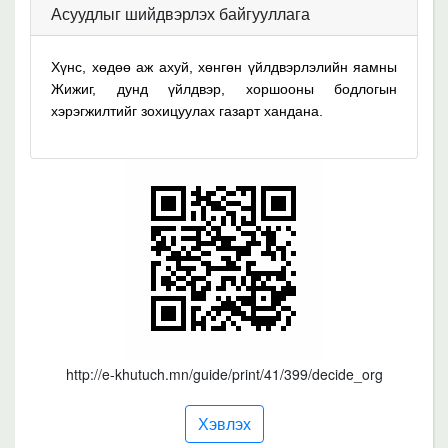
Асуудлыг шийдвэрлэх байгууллага
Хүнс, хөдөө аж ахуй, хөнгөн үйлдвэрлэлийн яамны
Жижиг, дунд үйлдвэр, хоршооны бодлогын
хэрэгжилтийг зохицуулах газарт хандана.
http://e-khutuch.mn/guide/print/41/399/decide_org
Хэвлэх