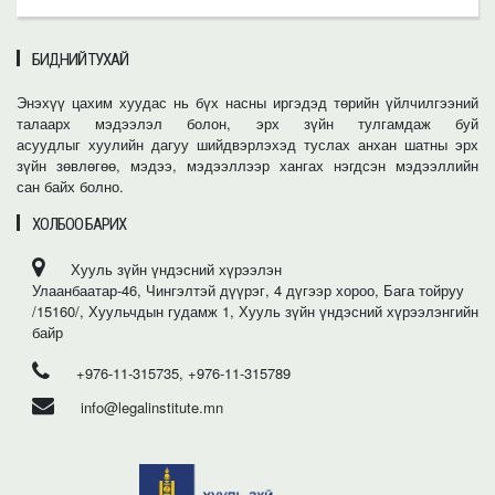
БИДНИЙ ТУХАЙ
Энэхүү цахим хуудас нь бүх насны иргэдэд төрийн үйлчилгээний
талаарх мэдээлэл болон, эрх зүйн тулгамдаж буй
асуудлыг хуулийн дагуу шийдвэрлэхэд туслах анхан шатны эрх
зүйн зөвлөгөө, мэдээ, мэдээллээр хангах нэгдсэн мэдээллийн
сан байх болно.
ХОЛБОО БАРИХ
Хууль зүйн үндэсний хүрээлэн
Улаанбаатар-46, Чингэлтэй дүүрэг, 4 дүгээр хороо, Бага тойруу
/15160/, Хуульчдын гудамж 1, Хууль зүйн үндэсний хүрээлэнгийн
байр
+976-11-315735, +976-11-315789
info@legalinstitute.mn