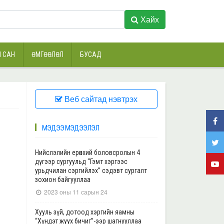
Хайх
 САН
ӨМГӨӨЛӨЛ
БУСАД
Веб сайтад нэвтрэх
МЭДЭЭ МЭДЭЭЛЭЛ
Нийслэлийн ерөнхий боловсролын 4
дүгээр сургуульд “Гэмт хэргээс
урьдчилан сэргийлэх” сэдэвт сургалт
зохион байгууллаа
2023 оны 11 сарын 24
Хууль зүй, дотоод хэргийн яамны
“Хүндэт жуух бичиг”-ээр шагнууллаа