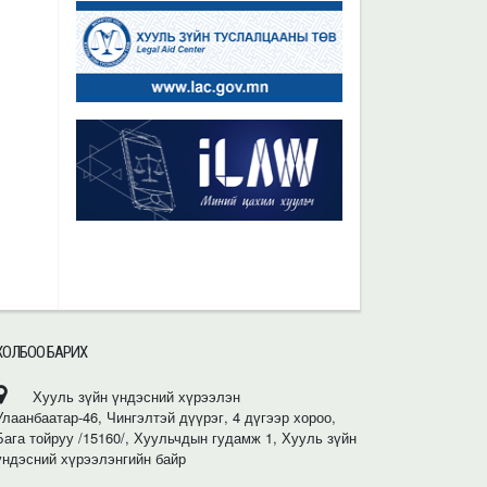
ХОЛБОО БАРИХ
Хууль зүйн үндэсний хүрээлэн
Улаанбаатар-46, Чингэлтэй дүүрэг, 4 дүгээр хороо,
Бага тойруу /15160/, Хуульчдын гудамж 1, Хууль зүйн
үндэсний хүрээлэнгийн байр