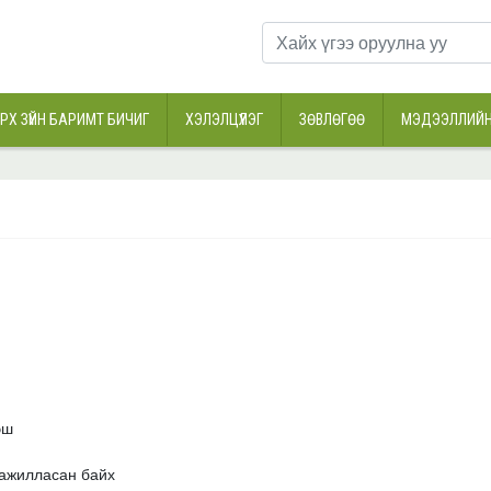
РХ ЗҮЙН БАРИМТ БИЧИГ
ХЭЛЭЛЦҮҮЛЭГ
ЗӨВЛӨГӨӨ
МЭДЭЭЛЛИЙН
эш
 ажилласан байх