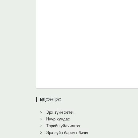
ҮНДСЭН ЦЭС
Эрх зүйн хөтөч
Нүүр хуудас
Төрийн үйлчилгээ
Эрх зүйн баримт бичиг