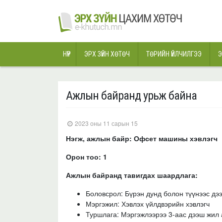
НҮҮР
ЭРХ ЗҮЙН ХӨТӨЧ
ТӨРИЙН ҮЙЛЧИЛГЭЭ
Э
Ажлын байранд урьж байна
2023 оны 11 сарын 15
Нэгж, ажлын байр: Офсет машины хэвлэгч
Орон тоо: 1
Ажлын байранд тавигдах шаардлага:
Боловсрол: Бүрэн дунд болон түүнээс дэ
Мэргэжил: Хэвлэх үйлдвэрийн хэвлэгч
Туршлага: Мэргэжлээрээ 3-аас дээш жил