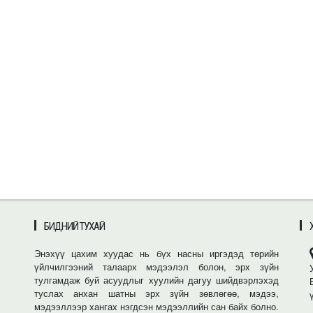
БИДНИЙ ТУХАЙ
Энэхүү цахим хуудас нь бүх насны иргэдэд төрийн
үйлчилгээний талаарх мэдээлэл болон, эрх зүйн
тулгамдаж буй асуудлыг хуулийн дагуу шийдвэрлэхэд
туслах анхан шатны эрх зүйн зөвлөгөө, мэдээ,
мэдээллээр хангах нэгдсэн мэдээллийн сан байх болно.