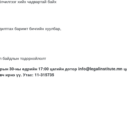
йлчилгээг хийх чадвартай байх
илтгах баримт бичгийн хуулбар,
л байдлын тодорхойлолт
рын 30-ны өдрийн 17:00 цагийн дотор info@legalinstitute.mn 
ч ирнэ үү. Утас: 11-315735