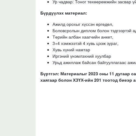
Ур чадвар: Тоног төхөөрөмжийн засвар ү
Бүрдүүлэх материал:
Ажилд орохыг хүссэн өргөдөл,
Боловсролын диплом болон тэдгээртэй ад
Төрийн албан хаагчийн анкет,
3×4 хэмжээтэй 4 хувь цээж зураг,
Хувь хүний намтар
Иргэний үнэмлэхний хуулбар
Урьд ажиллаж байсан байгууллагаас ажи
Бүртгэл: Материалыг 2023 оны 11 дугаар са
хаягаар болон ХЗҮХ-ийн 201 тоотод биеэр ав