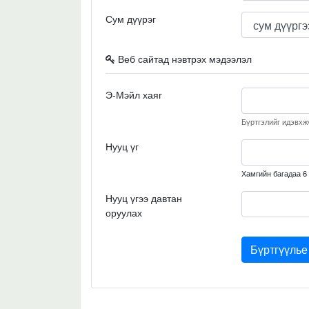
Сум дүүрэг
Веб сайтад нэвтрэх мэдээлэл
Э-Мэйл хаяг
Бүртгэлийг идэвхжү
Нууц үг
Хамгийн багадаа 6
Нууц үгээ давтан
оруулах
Бүртгүүлье