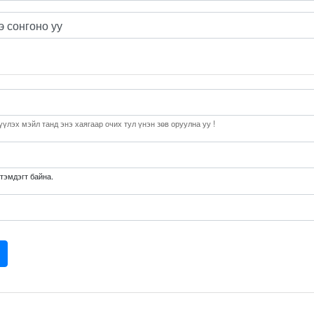
үлэх мэйл танд энэ хаягаар очих тул үнэн зөв оруулна уу !
 тэмдэгт байна.