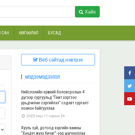
Хайх
 САН
ӨМГӨӨЛӨЛ
БУСАД
Веб сайтад нэвтрэх
МЭДЭЭ МЭДЭЭЛЭЛ
Нийслэлийн ерөнхий боловсролын 4
дүгээр сургуульд “Гэмт хэргээс
урьдчилан сэргийлэх” сэдэвт сургалт
зохион байгууллаа
2023 оны 11 сарын 24
Хууль зүй, дотоод хэргийн яамны
“Хүндэт жуух бичиг”-ээр шагнууллаа