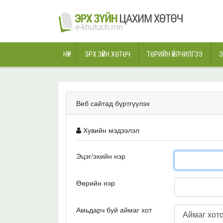
НҮҮР
ЭРХ ЗҮЙН ХӨТӨЧ
ТӨРИЙН ҮЙЛЧИЛГЭЭ
Э
Веб сайтад бүртгүүлэх
Хувийн мэдээлэл
Эцэг/эхийн нэр
Өөрийн нэр
Амьдарч буй аймаг хот