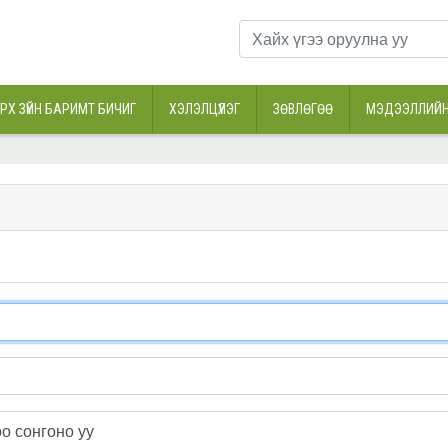
РХ ЗҮЙН БАРИМТ БИЧИГ
ХЭЛЭЛЦҮҮЛЭГ
ЗӨВЛӨГӨӨ
МЭДЭЭЛЛИЙН