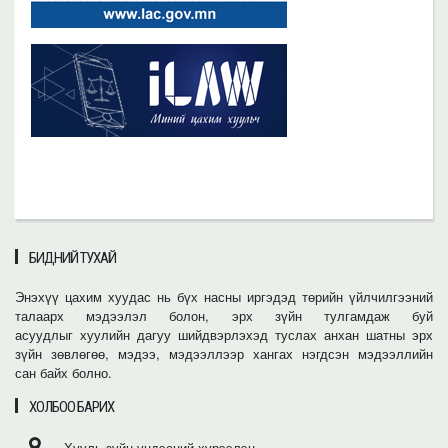
БИДНИЙ ТУХАЙ
Энэхүү цахим хуудас нь бүх насны иргэдэд төрийн үйлчилгээний
талаарх мэдээлэл болон, эрх зүйн тулгамдаж буй
асуудлыг хуулийн дагуу шийдвэрлэхэд туслах анхан шатны эрх
зүйн зөвлөгөө, мэдээ, мэдээллээр хангах нэгдсэн мэдээллийн
сан байх болно.
ХОЛБОО БАРИХ
Хууль зүйн үндэсний хүрээлэн