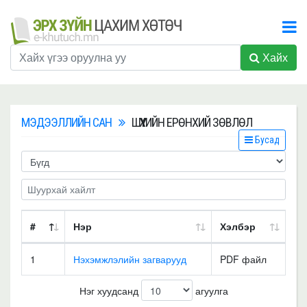
Хайх
МЭДЭЭЛЛИЙН САН
ШҮҮХИЙН ЕРӨНХИЙ ЗӨВЛӨЛ
Бусад
#
Нэр
Хэлбэр
1
Нэхэмжлэлийн загварууд
PDF файл
Нэг хуудсанд
агуулга