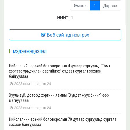
Өмнөх
1
Дараах
НИЙТ:
1
Веб сайтад нэвтрэх
МЭДЭЭ МЭДЭЭЛЭЛ
Нийслэлийн ерөнхий боловсролын 4 дүгээр сургуульд “Гэмт
хэргээс урьдчилан сэргийлэх” сэдэвт сургалт зохион
байгууллаа
2023 оны 11 сарын 24
Хууль зүй, дотоод хэргийн яамны “Хүндэт жуух бичиг”-ээр
шагнууллаа
2023 оны 11 сарын 24
Нийслэлийн ерөнхий боловсролын 70 дугаар сургуульд сургалт
зохион байгууллаа