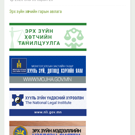
Шүүгч, өмгөөлөгчдийн хараат бус байдлын асуудал хариуцсан НҮБ-ын
Тусгай илтгэгч Маргарет Саттертуэйтыг хүлээн авч уулзлаа
Эрх зүйн хөтчийн гарын авлага
2023 оны 11 сарын 13
2019 оны 06 сарын 21
Эрх зүйн хөтчийн цахим сургалтын платформ /elearn.nli.gov.mn/ -д
Эрх зүйн хөтөч бэлтгэх сургалтын хөтөлбөр
байршсан сургалтын жагсаалттай танилцана уу
2019 оны 06 сарын 21
2023 оны 11 сарын 02
Бүх мэдээ