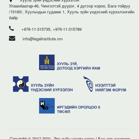
Улаанбаатар-46, Чингэлтэй дүүрэг, 4 дүгээр хороо, Бага тойруу
/15160/, Хуульчдын гудамж 1, Хууль зүйн үндэсний хүрээлэнгийн
байр
+976-11-315735, +976-11-315789
info@legalinstitute.mn
Copyright © 2017-2021. Эрх зүйн цахим хөтөч | Бүх эрх хуулиар