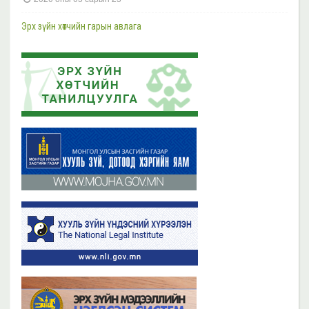
Шүүгч, өмгөөлөгчдийн хараат бус байдлын асуудал хариуцсан НҮБ-ын
Тусгай илтгэгч Маргарет Саттертуэйтыг хүлээн авч уулзлаа
Эрх зүйн хөтчийн гарын авлага
2023 оны 11 сарын 13
2019 оны 06 сарын 21
Эрх зүйн хөтчийн цахим сургалтын платформ /elearn.nli.gov.mn/ -д
Эрх зүйн хөтөч бэлтгэх сургалтын хөтөлбөр
байршсан сургалтын жагсаалттай танилцана уу
2019 оны 06 сарын 21
2023 оны 11 сарын 02
Бүх мэдээ