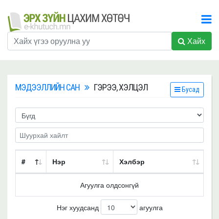
Хайх
МЭДЭЭЛЛИЙН САН
ГЭРЭЭ, ХЭЛЦЭЛ
Бусад
#
Нэр
Хэлбэр
Агуулга олдсонгүй
Нэг хуудсанд
агуулга