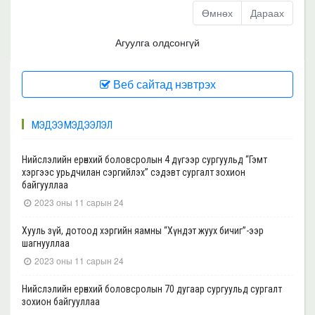
Өмнөх
Дараах
Агуулга олдсонгүй
Веб сайтад нэвтрэх
МЭДЭЭ МЭДЭЭЛЭЛ
Нийслэлийн ерөнхий боловсролын 4 дүгээр сургуульд “Гэмт
хэргээс урьдчилан сэргийлэх” сэдэвт сургалт зохион
байгууллаа
2023 оны 11 сарын 24
Хууль зүй, дотоод хэргийн яамны “Хүндэт жуух бичиг”-ээр
шагнууллаа
2023 оны 11 сарын 24
Нийслэлийн ерөнхий боловсролын 70 дугаар сургуульд сургалт
зохион байгууллаа