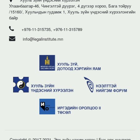
Улаанбаатар-46, Чингэлтэй дүүрэг, 4 дүгээр хороо, Бага тойруу
/15160/, Хуульчдын гудамж 1, Хууль зүйн үндэсний хүрээлэнгийн
байр
+976-11-315735, +976-11-315789
info@legalinstitute.mn
Copyright © 2017-2021. Эрх зүйн цахим хөтөч | Бүх эрх хуулиар