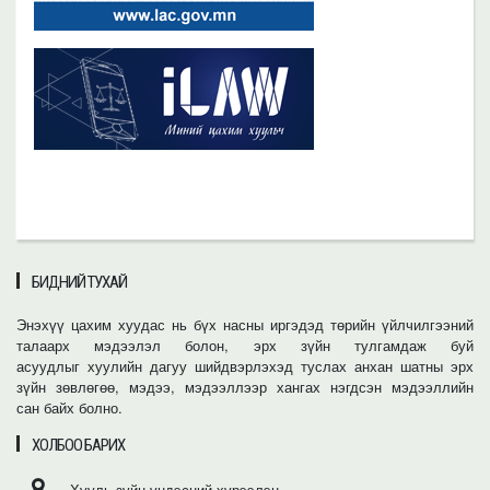
БИДНИЙ ТУХАЙ
Энэхүү цахим хуудас нь бүх насны иргэдэд төрийн үйлчилгээний
талаарх мэдээлэл болон, эрх зүйн тулгамдаж буй
асуудлыг хуулийн дагуу шийдвэрлэхэд туслах анхан шатны эрх
зүйн зөвлөгөө, мэдээ, мэдээллээр хангах нэгдсэн мэдээллийн
сан байх болно.
ХОЛБОО БАРИХ
Хууль зүйн үндэсний хүрээлэн