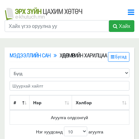
Хайх
МЭДЭЭЛЛИЙН САН
ХӨДӨЛМӨРИЙН ХАРИЛЦАА
Бусад
#
Нэр
Хэлбэр
Агуулга олдсонгүй
Нэг хуудсанд
агуулга