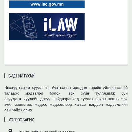
БИДНИЙ ТУХАЙ
Энэхүү цахим хуудас нь бүх насны иргэдэд төрийн үйлчилгээний
талаарх мэдээлэл болон, эрх зүйн тулгамдаж буй
асуудлыг хуулийн дагуу шийдвэрлэхэд туслах анхан шатны эрх
зүйн зөвлөгөө, мэдээ, мэдээллээр хангах нэгдсэн мэдээллийн
сан байх болно.
ХОЛБОО БАРИХ
Хууль зүйн үндэсний хүрээлэн