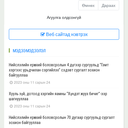
Өмнөх
Дараах
Агуулга олдсонгүй
Веб сайтад нэвтрэх
МЭДЭЭ МЭДЭЭЛЭЛ
Нийслэлийн ерөнхий боловсролын 4 дүгээр сургуульд “Гэмт
хэргээс урьдчилан сэргийлэх” сэдэвт сургалт зохион
байгууллаа
2023 оны 11 сарын 24
Хууль зүй, дотоод хэргийн яамны “Хүндэт жуух бичиг”-ээр
шагнууллаа
2023 оны 11 сарын 24
Нийслэлийн ерөнхий боловсролын 70 дугаар сургуульд сургалт
зохион байгууллаа