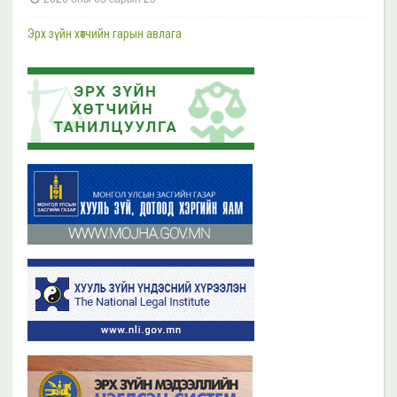
Шүүгч, өмгөөлөгчдийн хараат бус байдлын асуудал хариуцсан НҮБ-ын
Тусгай илтгэгч Маргарет Саттертуэйтыг хүлээн авч уулзлаа
Эрх зүйн хөтчийн гарын авлага
2023 оны 11 сарын 13
2019 оны 06 сарын 21
Эрх зүйн хөтчийн цахим сургалтын платформ /elearn.nli.gov.mn/ -д
Эрх зүйн хөтөч бэлтгэх сургалтын хөтөлбөр
байршсан сургалтын жагсаалттай танилцана уу
2019 оны 06 сарын 21
2023 оны 11 сарын 02
Бүх мэдээ