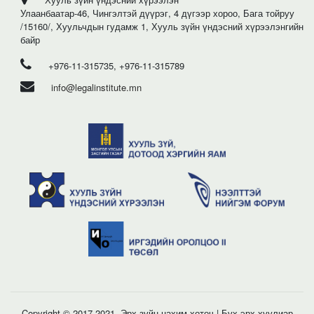
Улаанбаатар-46, Чингэлтэй дүүрэг, 4 дүгээр хороо, Бага тойруу
/15160/, Хуульчдын гудамж 1, Хууль зүйн үндэсний хүрээлэнгийн
байр
+976-11-315735, +976-11-315789
info@legalinstitute.mn
Copyright © 2017-2021. Эрх зүйн цахим хөтөч | Бүх эрх хуулиар