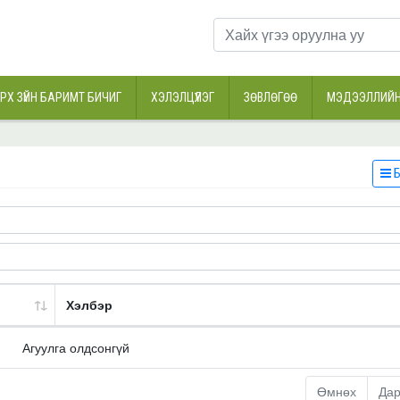
РХ ЗҮЙН БАРИМТ БИЧИГ
ХЭЛЭЛЦҮҮЛЭГ
ЗӨВЛӨГӨӨ
МЭДЭЭЛЛИЙН
Б
Хэлбэр
Агуулга олдсонгүй
Өмнөх
Да