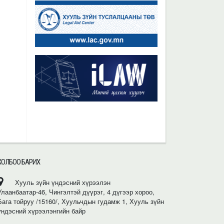
ХОЛБОО БАРИХ
Хууль зүйн үндэсний хүрээлэн
Улаанбаатар-46, Чингэлтэй дүүрэг, 4 дүгээр хороо,
Бага тойруу /15160/, Хуульчдын гудамж 1, Хууль зүйн
үндэсний хүрээлэнгийн байр