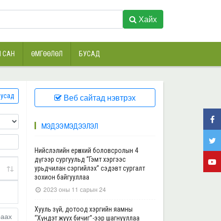
Хайх
 САН
ӨМГӨӨЛӨЛ
БУСАД
усад
Веб сайтад нэвтрэх
МЭДЭЭ МЭДЭЭЛЭЛ
Нийслэлийн ерөнхий боловсролын 4
дүгээр сургуульд “Гэмт хэргээс
урьдчилан сэргийлэх” сэдэвт сургалт
зохион байгууллаа
2023 оны 11 сарын 24
Хууль зүй, дотоод хэргийн яамны
раах
“Хүндэт жуух бичиг”-ээр шагнууллаа