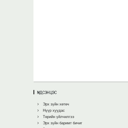
ҮНДСЭН ЦЭС
Эрх зүйн хөтөч
Нүүр хуудас
Төрийн үйлчилгээ
Эрх зүйн баримт бичиг