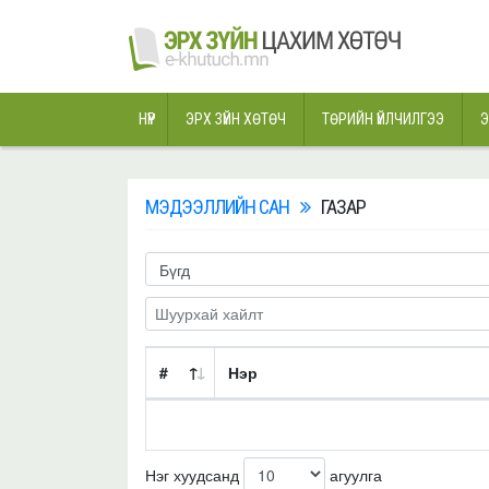
НҮҮР
ЭРХ ЗҮЙН ХӨТӨЧ
ТӨРИЙН ҮЙЛЧИЛГЭЭ
Э
МЭДЭЭЛЛИЙН САН
ГАЗАР
#
Нэр
Нэг хуудсанд
агуулга