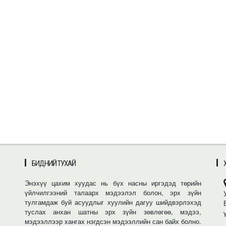
БИДНИЙ ТУХАЙ
Энэхүү цахим хуудас нь бүх насны иргэдэд төрийн
үйлчилгээний талаарх мэдээлэл болон, эрх зүйн
тулгамдаж буй асуудлыг хуулийн дагуу шийдвэрлэхэд
туслах анхан шатны эрх зүйн зөвлөгөө, мэдээ,
мэдээллээр хангах нэгдсэн мэдээллийн сан байх болно.