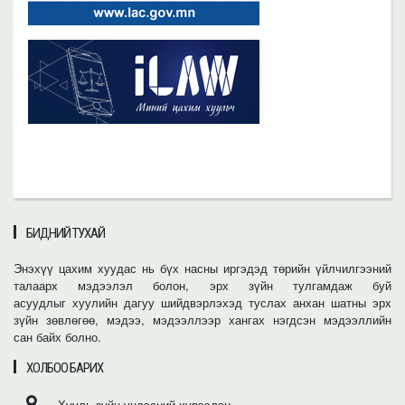
БИДНИЙ ТУХАЙ
Энэхүү цахим хуудас нь бүх насны иргэдэд төрийн үйлчилгээний
талаарх мэдээлэл болон, эрх зүйн тулгамдаж буй
асуудлыг хуулийн дагуу шийдвэрлэхэд туслах анхан шатны эрх
зүйн зөвлөгөө, мэдээ, мэдээллээр хангах нэгдсэн мэдээллийн
сан байх болно.
ХОЛБОО БАРИХ
Хууль зүйн үндэсний хүрээлэн