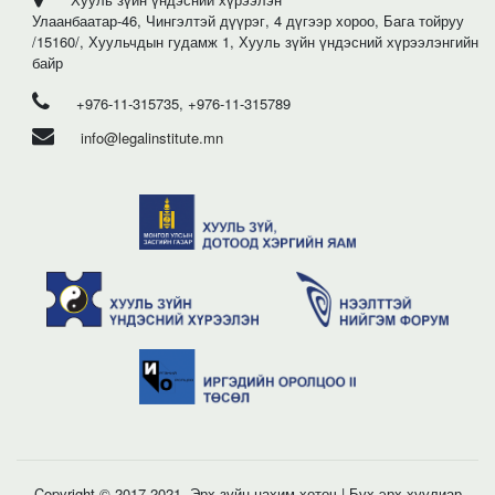
Улаанбаатар-46, Чингэлтэй дүүрэг, 4 дүгээр хороо, Бага тойруу
/15160/, Хуульчдын гудамж 1, Хууль зүйн үндэсний хүрээлэнгийн
байр
+976-11-315735, +976-11-315789
info@legalinstitute.mn
Copyright © 2017-2021. Эрх зүйн цахим хөтөч | Бүх эрх хуулиар