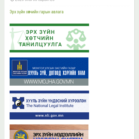
Шүүгч, өмгөөлөгчдийн хараат бус байдлын асуудал хариуцсан НҮБ-ын
Тусгай илтгэгч Маргарет Саттертуэйтыг хүлээн авч уулзлаа
Эрх зүйн хөтчийн гарын авлага
2023 оны 11 сарын 13
2019 оны 06 сарын 21
Эрх зүйн хөтчийн цахим сургалтын платформ /elearn.nli.gov.mn/ -д
Эрх зүйн хөтөч бэлтгэх сургалтын хөтөлбөр
байршсан сургалтын жагсаалттай танилцана уу
2019 оны 06 сарын 21
2023 оны 11 сарын 02
Бүх мэдээ