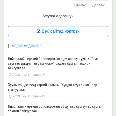
Өмнөх
Дараах
Агуулга олдсонгүй
Веб сайтад нэвтрэх
МЭДЭЭ МЭДЭЭЛЭЛ
Нийслэлийн ерөнхий боловсролын 4 дүгээр сургуульд “Гэмт
хэргээс урьдчилан сэргийлэх” сэдэвт сургалт зохион
байгууллаа
2023 оны 11 сарын 24
Хууль зүй, дотоод хэргийн яамны “Хүндэт жуух бичиг”-ээр
шагнууллаа
2023 оны 11 сарын 24
Нийслэлийн ерөнхий боловсролын 70 дугаар сургуульд сургалт
зохион байгууллаа