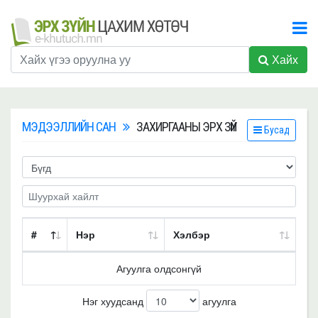
Хайх
МЭДЭЭЛЛИЙН САН
ЗАХИРГААНЫ ЭРХ ЗҮЙ
Бусад
#
Нэр
Хэлбэр
Агуулга олдсонгүй
Нэг хуудсанд
агуулга