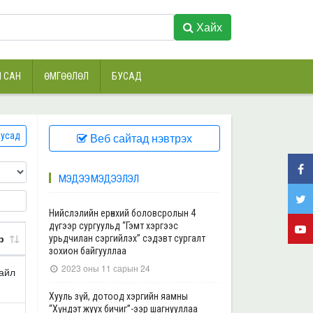
Хайх
 САН
ӨМГӨӨЛӨЛ
БУСАД
усад
Веб сайтад нэвтрэх
МЭДЭЭ МЭДЭЭЛЭЛ
Нийслэлийн ерөнхий боловсролын 4
дүгээр сургуульд “Гэмт хэргээс
р
урьдчилан сэргийлэх” сэдэвт сургалт
зохион байгууллаа
2023 оны 11 сарын 24
айл
Хууль зүй, дотоод хэргийн яамны
“Хүндэт жуух бичиг”-ээр шагнууллаа