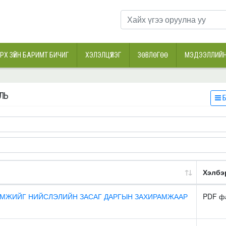
РХ ЗҮЙН БАРИМТ БИЧИГ
ХЭЛЭЛЦҮҮЛЭГ
ЗӨВЛӨГӨӨ
МЭДЭЭЛЛИЙН
УЛЬ
Б
Хэлбэ
РАМЖИЙГ НИЙСЛЭЛИЙН ЗАСАГ ДАРГЫН ЗАХИРАМЖААР
PDF ф