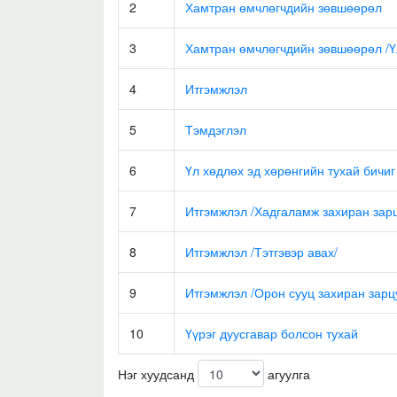
2
Хамтран өмчлөгчдийн зөвшөөрөл
3
Хамтран өмчлөгчдийн зөвшөөрөл /Ү
4
Итгэмжлэл
5
Тэмдэглэл
6
Үл хөдлөх эд хөрөнгийн тухай бичи
7
Итгэмжлэл /Хадгаламж захиран зар
8
Итгэмжлэл /Тэтгэвэр авах/
9
Итгэмжлэл /Орон сууц захиран зарц
10
Үүрэг дуусгавар болсон тухай
Нэг хуудсанд
агуулга