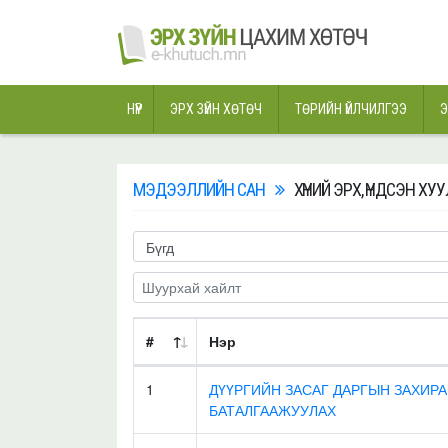
НҮҮР
ЭРХ ЗҮЙН ХӨТӨЧ
ТӨРИЙН ҮЙЛЧИЛГЭЭ
Э
МЭДЭЭЛЛИЙН САН
ХҮНИЙ ЭРХ, ҮНДСЭН ХУ
#
Нэр
1
ДҮҮРГИЙН ЗАСАГ ДАРГЫН ЗАХИ
БАТАЛГААЖУУЛАХ