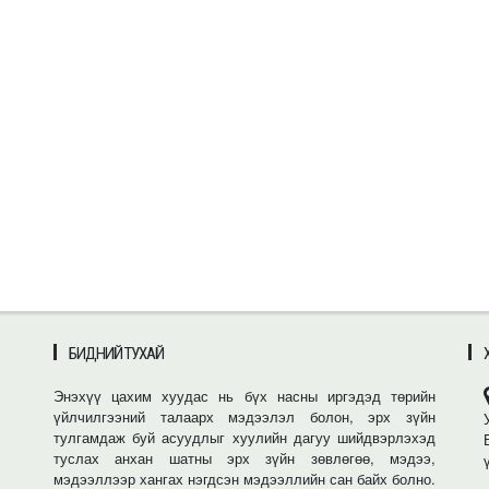
БИДНИЙ ТУХАЙ
Энэхүү цахим хуудас нь бүх насны иргэдэд төрийн
үйлчилгээний талаарх мэдээлэл болон, эрх зүйн
тулгамдаж буй асуудлыг хуулийн дагуу шийдвэрлэхэд
туслах анхан шатны эрх зүйн зөвлөгөө, мэдээ,
мэдээллээр хангах нэгдсэн мэдээллийн сан байх болно.