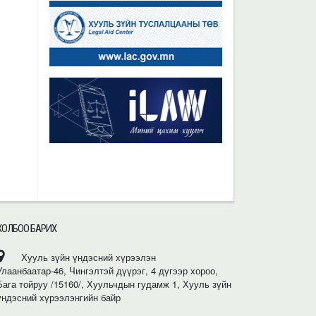
ХОЛБОО БАРИХ
Хууль зүйн үндэсний хүрээлэн
Улаанбаатар-46, Чингэлтэй дүүрэг, 4 дүгээр хороо,
Бага тойруу /15160/, Хуульчдын гудамж 1, Хууль зүйн
үндэсний хүрээлэнгийн байр