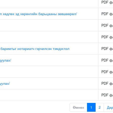
PDF ф
л хөдлөх эд хөрөнгийн барьцааны зөвшөөрөл/
PDF ф
PDF ф
PDF ф
г баримтыг нотариатч гэрчилсэн тэмдэглэл
PDF ф
цуулах/
PDF ф
PDF ф
уулах/
PDF ф
PDF ф
Өмнөх
1
2
Да