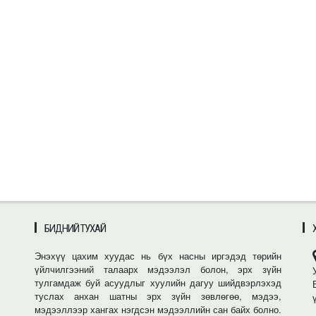
БИДНИЙ ТУХАЙ
Энэхүү цахим хуудас нь бүх насны иргэдэд төрийн
үйлчилгээний талаарх мэдээлэл болон, эрх зүйн
тулгамдаж буй асуудлыг хуулийн дагуу шийдвэрлэхэд
туслах анхан шатны эрх зүйн зөвлөгөө, мэдээ,
мэдээллээр хангах нэгдсэн мэдээллийн сан байх болно.