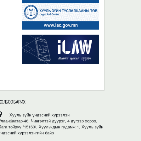
ХОЛБОО БАРИХ
Хууль зүйн үндэсний хүрээлэн
Улаанбаатар-46, Чингэлтэй дүүрэг, 4 дүгээр хороо,
Бага тойруу /15160/, Хуульчдын гудамж 1, Хууль зүйн
үндэсний хүрээлэнгийн байр