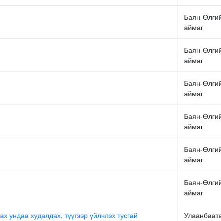
Баян-Өлги
аймаг
Баян-Өлги
аймаг
Баян-Өлги
аймаг
Баян-Өлги
аймаг
Баян-Өлги
аймаг
Баян-Өлги
аймаг
ах ундаа худалдах, түүгээр үйлчлэх тусгай
Улаанбаат