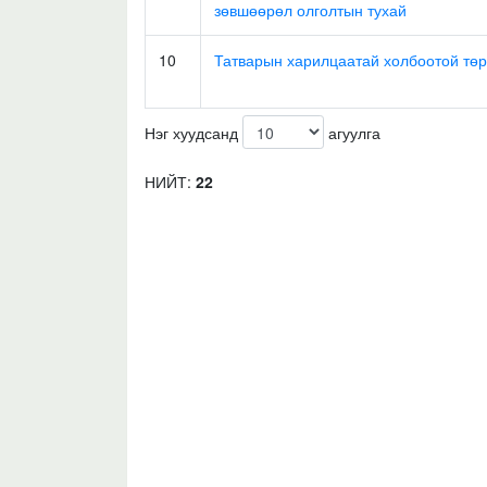
зөвшөөрөл олголтын тухай
10
Татварын харилцаатай холбоотой төр
Нэг хуудсанд
агуулга
НИЙТ:
22