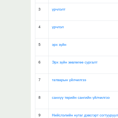
3
үрчлэлт
4
үрчлэл
5
эрх зүйн
6
Эрх зүйн зөвлөгөө сургалт
7
татварын үйлчилгээ
8
санхүү төрийн сангийн үйлчилгээ
9
Нийслэлийн нутаг дэвсгэрт согтууруул