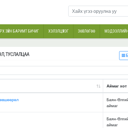
РХ ЗҮЙН БАРИМТ БИЧИГ
ХЭЛЭЛЦҮҮЛЭГ
ЗӨВЛӨГӨӨ
МЭДЭЭЛЛИЙН
Л, ТУСЛАЛЦАА
Б
Аймаг хот
 зөвшөөрөл
Баян-Өлги
аймаг
Баян-Өлги
аймаг