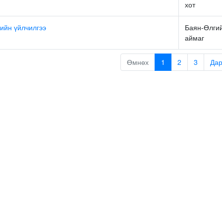
хот
ийн үйлчилгээ
Баян-Өлги
аймаг
Өмнөх
1
2
3
Да