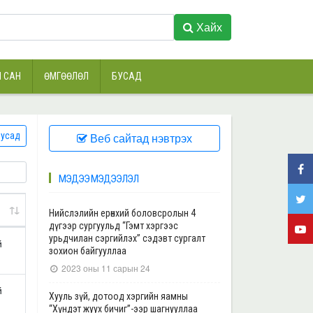
Хайх
 САН
ӨМГӨӨЛӨЛ
БУСАД
усад
Веб сайтад нэвтрэх
МЭДЭЭ МЭДЭЭЛЭЛ
Нийслэлийн ерөнхий боловсролын 4
дүгээр сургуульд “Гэмт хэргээс
урьдчилан сэргийлэх” сэдэвт сургалт
й
зохион байгууллаа
2023 оны 11 сарын 24
й
Хууль зүй, дотоод хэргийн яамны
“Хүндэт жуух бичиг”-ээр шагнууллаа