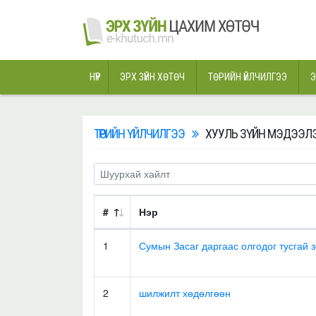
НҮҮР
ЭРХ ЗҮЙН ХӨТӨЧ
ТӨРИЙН ҮЙЛЧИЛГЭЭ
Э
ТӨРИЙН ҮЙЛЧИЛГЭЭ
ХУУЛЬ ЗҮЙН МЭДЭЭЛЭ
#
Нэр
1
Сумын Засаг даргаас олгодог тусгай
2
шилжилт хөдөлгөөн