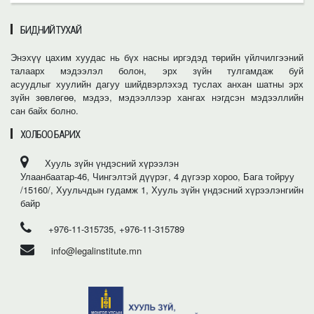
БИДНИЙ ТУХАЙ
Энэхүү цахим хуудас нь бүх насны иргэдэд төрийн үйлчилгээний
талаарх мэдээлэл болон, эрх зүйн тулгамдаж буй
асуудлыг хуулийн дагуу шийдвэрлэхэд туслах анхан шатны эрх
зүйн зөвлөгөө, мэдээ, мэдээллээр хангах нэгдсэн мэдээллийн
сан байх болно.
ХОЛБОО БАРИХ
Хууль зүйн үндэсний хүрээлэн
Улаанбаатар-46, Чингэлтэй дүүрэг, 4 дүгээр хороо, Бага тойруу
/15160/, Хуульчдын гудамж 1, Хууль зүйн үндэсний хүрээлэнгийн
байр
+976-11-315735, +976-11-315789
info@legalinstitute.mn