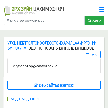
Хайх
УЛСЫН БҮРТГЭЛТЭЙ ХОЛБООТОЙ ХАРИЛЦАА /ИРГЭНИЙ
БҮРТГЭЛ/
ЭЦЭГ ТОГТООСНЫ БҮРТГЭЛД БҮРТГҮҮЛЭХЭД
Бусад
Мэдээлэл оруулаагүй байна !
Веб сайтад нэвтрэх
МЭДЭЭ МЭДЭЭЛЭЛ