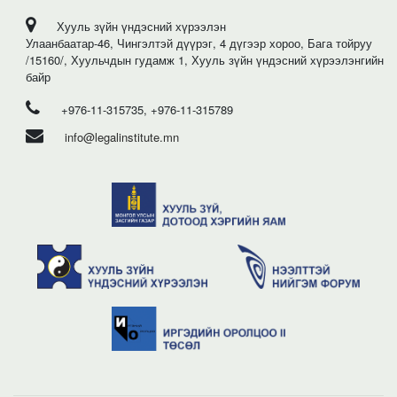
Хууль зүйн үндэсний хүрээлэн
Улаанбаатар-46, Чингэлтэй дүүрэг, 4 дүгээр хороо, Бага тойруу
/15160/, Хуульчдын гудамж 1, Хууль зүйн үндэсний хүрээлэнгийн
байр
+976-11-315735, +976-11-315789
info@legalinstitute.mn