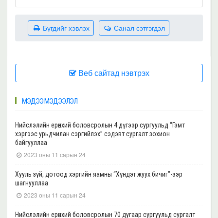
Бүгдийг хэвлэх
Санал сэтгэгдэл
Веб сайтад нэвтрэх
МЭДЭЭ МЭДЭЭЛЭЛ
Нийслэлийн ерөнхий боловсролын 4 дүгээр сургуульд “Гэмт
хэргээс урьдчилан сэргийлэх” сэдэвт сургалт зохион
байгууллаа
2023 оны 11 сарын 24
Хууль зүй, дотоод хэргийн яамны “Хүндэт жуух бичиг”-ээр
шагнууллаа
2023 оны 11 сарын 24
Нийслэлийн ерөнхий боловсролын 70 дугаар сургуульд сургалт