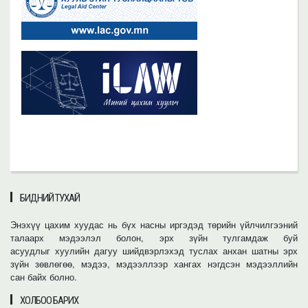
БИДНИЙ ТУХАЙ
Энэхүү цахим хуудас нь бүх насны иргэдэд төрийн үйлчилгээний
талаарх мэдээлэл болон, эрх зүйн тулгамдаж буй
асуудлыг хуулийн дагуу шийдвэрлэхэд туслах анхан шатны эрх
зүйн зөвлөгөө, мэдээ, мэдээллээр хангах нэгдсэн мэдээллийн
сан байх болно.
ХОЛБОО БАРИХ