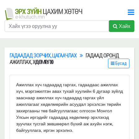
Хайх
ГАДААДАД ЗОРЧИХ, ЦАГААЧЛАХ
ГАДААД ОРОНД
АЖИЛЛАХ, ХӨДӨЛМӨРЛӨХ
Бусад
Ажиллах хүч гадаадад гаргах, гадаадаас ажиллах
хүч, мэргэжилтэн авах тухай хуулийн 6 дугаар зүйлд
зааснаар ажиллах хүч гадаадад гаргах үйл
ажиллагааг хөдөлмөрийн асуудал эрхэлсэн төрийн
захиргааны төв байгууллагаас олгосон Монгол
Улсын иргэдийг гадаадад хөдөлмөр эрхлэхэд
зуучлах тусгай зөвшөөрөл бүхий аж ахуйн нэгж,
байгууллага, иргэн эрхэлнэ.