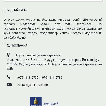
БИДНИЙ ТУХАЙ
Энэхүү цахим хуудас нь бүх насны иргэдэд төрийн үйлчилгээний
талаарх мэдээлэл болон, эрх зүйн тулгамдаж буй
асуудлыг хуулийн дагуу шийдвэрлэхэд туслах анхан шатны эрх
зүйн зөвлөгөө, мэдээ, мэдээллээр хангах нэгдсэн мэдээллийн
сан байх болно.
ХОЛБОО БАРИХ
Хууль зүйн үндэсний хүрээлэн
Улаанбаатар-46, Чингэлтэй дүүрэг, 4 дүгээр хороо, Бага тойруу
/15160/, Хуульчдын гудамж 1, Хууль зүйн үндэсний хүрээлэнгийн
байр
+976-11-315735, +976-11-315789
info@legalinstitute.mn