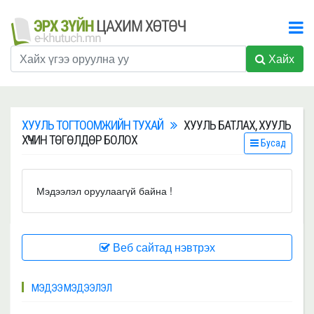
Хайх
ХУУЛЬ ТОГТООМЖИЙН ТУХАЙ
ХУУЛЬ БАТЛАХ, ХУУЛЬ
ХҮЧИН ТӨГӨЛДӨР БОЛОХ
Бусад
Мэдээлэл оруулаагүй байна !
Веб сайтад нэвтрэх
МЭДЭЭ МЭДЭЭЛЭЛ