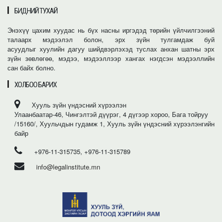
БИДНИЙ ТУХАЙ
Энэхүү цахим хуудас нь бүх насны иргэдэд төрийн үйлчилгээний
талаарх мэдээлэл болон, эрх зүйн тулгамдаж буй
асуудлыг хуулийн дагуу шийдвэрлэхэд туслах анхан шатны эрх
зүйн зөвлөгөө, мэдээ, мэдээллээр хангах нэгдсэн мэдээллийн
сан байх болно.
ХОЛБОО БАРИХ
Хууль зүйн үндэсний хүрээлэн
Улаанбаатар-46, Чингэлтэй дүүрэг, 4 дүгээр хороо, Бага тойруу
/15160/, Хуульчдын гудамж 1, Хууль зүйн үндэсний хүрээлэнгийн
байр
+976-11-315735, +976-11-315789
info@legalinstitute.mn