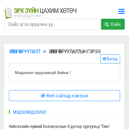
Хайх
ХӨРӨНГӨ ОРУУЛАЛТ
ХӨРӨНГӨ ОРУУЛАЛТЫН ГЭРЭЭ
Бусад
Мэдээлэл оруулаагүй байна !
Веб сайтад нэвтрэх
МЭДЭЭ МЭДЭЭЛЭЛ
Нийслэлийн ерөнхий боловсролын 4 дүгээр сургуульд “Гэмт