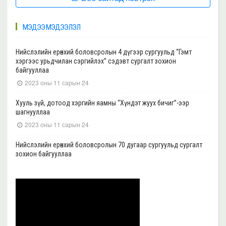
МЭДЭЭ МЭДЭЭЛЭЛ
Нийслэлийн ерөнхий боловсролын 4 дүгээр сургуульд “Гэмт
хэргээс урьдчилан сэргийлэх” сэдэвт сургалт зохион
байгууллаа
2023 оны 11 сарын 24
Хууль зүй, дотоод хэргийн яамны “Хүндэт жуух бичиг”-ээр
шагнууллаа
2023 оны 11 сарын 24
Нийслэлийн ерөнхий боловсролын 70 дугаар сургуульд сургалт
зохион байгууллаа
2023 оны 11 сарын 22
Нийслэлийн ерөнхий боловсролын 39 дүгээр сургуульд сургалт
зохион байгууллаа
2023 оны 11 сарын 20