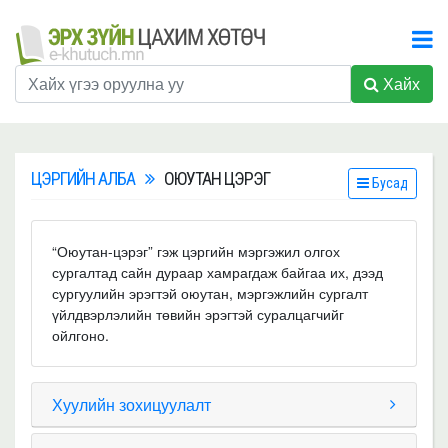
Хайх
ЦЭРГИЙН АЛБА
ОЮУТАН ЦЭРЭГ
Бусад
“Оюутан-цэрэг” гэж цэргийн мэргэжил олгох
сургалтад сайн дураар хамрагдаж байгаа их, дээд
сургуулийн эрэгтэй оюутан, мэргэжлийн сургалт
үйлдвэрлэлийн төвийн эрэгтэй суралцагчийг
ойлгоно.
Хуулийн зохицуулалт