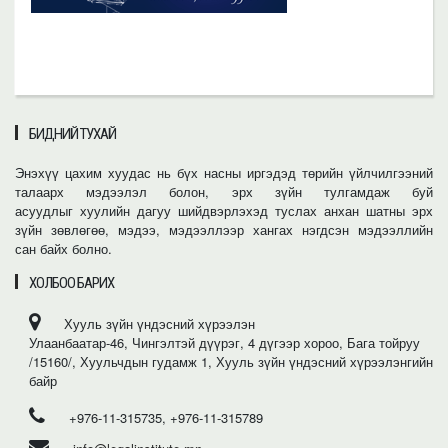
БИДНИЙ ТУХАЙ
Энэхүү цахим хуудас нь бүх насны иргэдэд төрийн үйлчилгээний
талаарх мэдээлэл болон, эрх зүйн тулгамдаж буй
асуудлыг хуулийн дагуу шийдвэрлэхэд туслах анхан шатны эрх
зүйн зөвлөгөө, мэдээ, мэдээллээр хангах нэгдсэн мэдээллийн
сан байх болно.
ХОЛБОО БАРИХ
Хууль зүйн үндэсний хүрээлэн
Улаанбаатар-46, Чингэлтэй дүүрэг, 4 дүгээр хороо, Бага тойруу
/15160/, Хуульчдын гудамж 1, Хууль зүйн үндэсний хүрээлэнгийн
байр
+976-11-315735, +976-11-315789