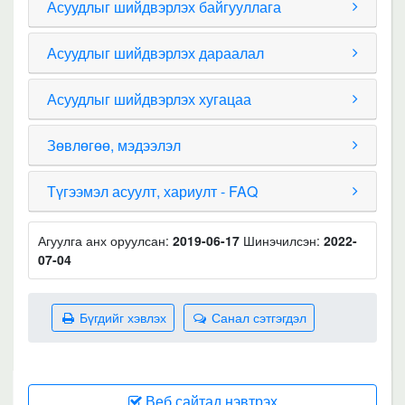
Асуудлыг шийдвэрлэх байгууллага
Асуудлыг шийдвэрлэх дараалал
Асуудлыг шийдвэрлэх хугацаа
Зөвлөгөө, мэдээлэл
Түгээмэл асуулт, хариулт - FAQ
Агуулга анх оруулсан:
2019-06-17
Шинэчилсэн:
2022-
07-04
Бүгдийг хэвлэх
Санал сэтгэгдэл
Веб сайтад нэвтрэх