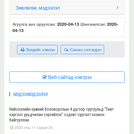
Зөвлөгөө, мэдээлэл
Агуулга анх оруулсан:
2020-04-13
Шинэчилсэн:
2020-
04-13
Бүгдийг хэвлэх
Санал сэтгэгдэл
Веб сайтад нэвтрэх
МЭДЭЭ МЭДЭЭЛЭЛ
Нийслэлийн ерөнхий боловсролын 4 дүгээр сургуульд “Гэмт
хэргээс урьдчилан сэргийлэх” сэдэвт сургалт зохион
байгууллаа
2023 оны 11 сарын 24