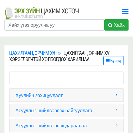
Хайх
ЦАХИЛГААН, ЭРЧИМ ХҮЧ
ЦАХИЛГААН, ЭРЧИМ ХҮЧ
ХЭРЭГЛЭГЧТЭЙ ХОЛБОГДОХ ХАРИЛЦАА
Бусад
Хуулийн зохицуулалт
Асуудлыг шийдвэрлэх байгууллага
Асуудлыг шийдвэрлэх дараалал