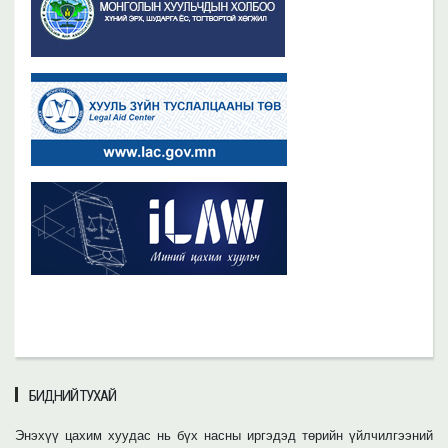
БИДНИЙ ТУХАЙ
Энэхүү цахим хуудас нь бүх насны иргэдэд төрийн үйлчилгээний