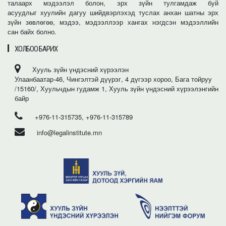
талаарх мэдээлэл болон, эрх зүйн тулгамдаж буй
асуудлыг хуулийн дагуу шийдвэрлэхэд туслах анхан шатны эрх
зүйн зөвлөгөө, мэдээ, мэдээллээр хангах нэгдсэн мэдээллийн
сан байх болно.
ХОЛБОО БАРИХ
Хууль зүйн үндэсний хүрээлэн
Улаанбаатар-46, Чингэлтэй дүүрэг, 4 дүгээр хороо, Бага тойруу
/15160/, Хуульчдын гудамж 1, Хууль зүйн үндэсний хүрээлэнгийн
байр
+976-11-315735, +976-11-315789
info@legalinstitute.mn