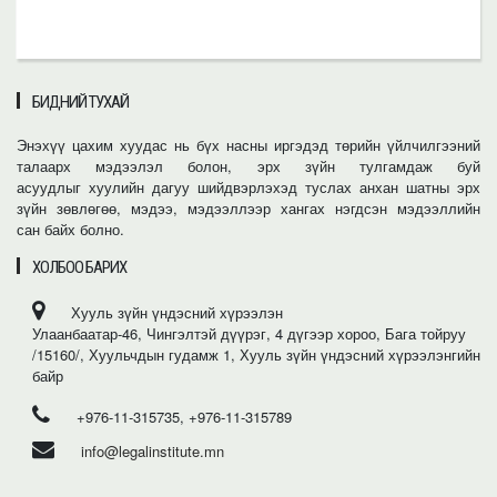
БИДНИЙ ТУХАЙ
Энэхүү цахим хуудас нь бүх насны иргэдэд төрийн үйлчилгээний
талаарх мэдээлэл болон, эрх зүйн тулгамдаж буй
асуудлыг хуулийн дагуу шийдвэрлэхэд туслах анхан шатны эрх
зүйн зөвлөгөө, мэдээ, мэдээллээр хангах нэгдсэн мэдээллийн
сан байх болно.
ХОЛБОО БАРИХ
Хууль зүйн үндэсний хүрээлэн
Улаанбаатар-46, Чингэлтэй дүүрэг, 4 дүгээр хороо, Бага тойруу
/15160/, Хуульчдын гудамж 1, Хууль зүйн үндэсний хүрээлэнгийн
байр
+976-11-315735, +976-11-315789
info@legalinstitute.mn