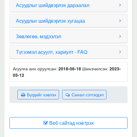
Асуудлыг шийдвэрлэх дараалал
Асуудлыг шийдвэрлэх хугацаа
Зөвлөгөө, мэдээлэл
Түгээмэл асуулт, хариулт - FAQ
Агуулга анх оруулсан:
2018-06-18
Шинэчилсэн:
2023-
05-12
Бүгдийг хэвлэх
Санал сэтгэгдэл
Веб сайтад нэвтрэх