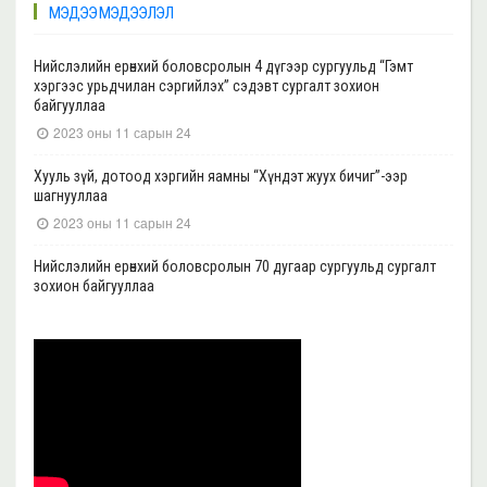
МЭДЭЭ МЭДЭЭЛЭЛ
Нийслэлийн ерөнхий боловсролын 4 дүгээр сургуульд “Гэмт
хэргээс урьдчилан сэргийлэх” сэдэвт сургалт зохион
байгууллаа
2023 оны 11 сарын 24
Хууль зүй, дотоод хэргийн яамны “Хүндэт жуух бичиг”-ээр
шагнууллаа
2023 оны 11 сарын 24
Нийслэлийн ерөнхий боловсролын 70 дугаар сургуульд сургалт
зохион байгууллаа
2023 оны 11 сарын 22
Нийслэлийн ерөнхий боловсролын 39 дүгээр сургуульд сургалт
зохион байгууллаа
2023 оны 11 сарын 20
Нийслэлийн ерөнхий боловсролын 35, 17 дугаар сургуульд “Гэмт
хэргээс урьдчилан сэргийлэх” сэдэвт сургалт зохион
байгууллаа