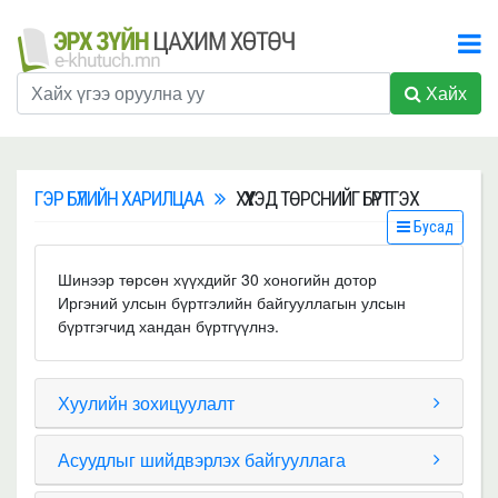
Хайх
ГЭР БҮЛИЙН ХАРИЛЦАА
ХҮҮХЭД ТӨРСНИЙГ БҮРТГЭХ
Бусад
Шинээр төрсөн хүүхдийг 30 хоногийн дотор
Иргэний улсын бүртгэлийн байгууллагын улсын
бүртгэгчид хандан бүртгүүлнэ.
Хуулийн зохицуулалт
Асуудлыг шийдвэрлэх байгууллага