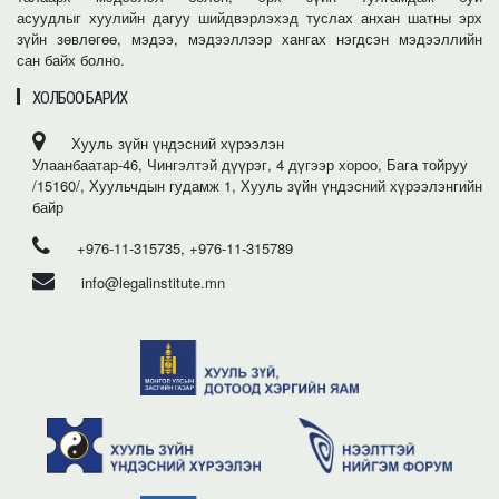
асуудлыг хуулийн дагуу шийдвэрлэхэд туслах анхан шатны эрх
зүйн зөвлөгөө, мэдээ, мэдээллээр хангах нэгдсэн мэдээллийн
сан байх болно.
ХОЛБОО БАРИХ
Хууль зүйн үндэсний хүрээлэн
Улаанбаатар-46, Чингэлтэй дүүрэг, 4 дүгээр хороо, Бага тойруу
/15160/, Хуульчдын гудамж 1, Хууль зүйн үндэсний хүрээлэнгийн
байр
+976-11-315735, +976-11-315789
info@legalinstitute.mn