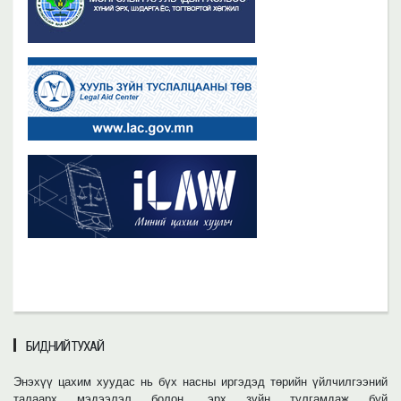
БИДНИЙ ТУХАЙ
Энэхүү цахим хуудас нь бүх насны иргэдэд төрийн үйлчилгээний
талаарх мэдээлэл болон, эрх зүйн тулгамдаж буй