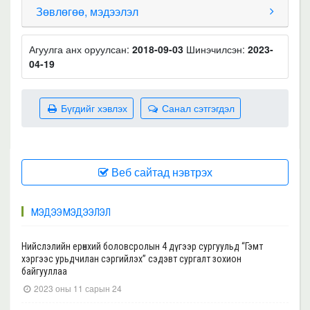
Зөвлөгөө, мэдээлэл
Агуулга анх оруулсан:
2018-09-03
Шинэчилсэн:
2023-
04-19
Бүгдийг хэвлэх
Санал сэтгэгдэл
Веб сайтад нэвтрэх
МЭДЭЭ МЭДЭЭЛЭЛ
Нийслэлийн ерөнхий боловсролын 4 дүгээр сургуульд “Гэмт
хэргээс урьдчилан сэргийлэх” сэдэвт сургалт зохион
байгууллаа
2023 оны 11 сарын 24