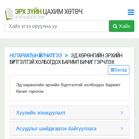
Хайх
НОТАРИАТЫН ҮЙЛЧИЛГЭЭ
ЭД ХӨРӨНГИЙН ЭРХИЙН
БҮРТГЭЛТЭЙ ХОЛБОГДОХ БАРИМТ БИЧИГ ГЭРЧЛЭХ
Бусад
Эд хөрөнгийн эрхийн бүртгэлтэй холбогдох баримт
бичиг гэрчлэх
Хуулийн зохицуулалт
Асуудлыг шийдвэрлэх байгууллага