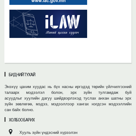
БИДНИЙ ТУХАЙ
Энэхүү цахим хуудас нь бүх насны иргэдэд төрийн үйлчилгээний
талаарх мэдээлэл болон, эрх зүйн тулгамдаж буй
асуудлыг хуулийн дагуу шийдвэрлэхэд туслах анхан шатны эрх
зүйн зөвлөгөө, мэдээ, мэдээллээр хангах нэгдсэн мэдээллийн
сан байх болно.
ХОЛБОО БАРИХ
Хууль зүйн үндэсний хүрээлэн