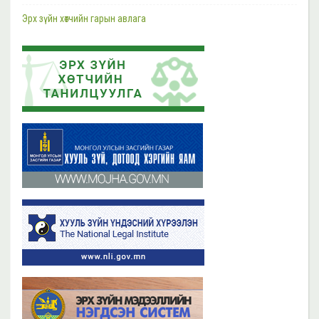
Шүүгч, өмгөөлөгчдийн хараат бус байдлын асуудал хариуцсан НҮБ-ын
Тусгай илтгэгч Маргарет Саттертуэйтыг хүлээн авч уулзлаа
Эрх зүйн хөтчийн гарын авлага
2023 оны 11 сарын 13
2019 оны 06 сарын 21
Эрх зүйн хөтчийн цахим сургалтын платформ /elearn.nli.gov.mn/ -д
Эрх зүйн хөтөч бэлтгэх сургалтын хөтөлбөр
байршсан сургалтын жагсаалттай танилцана уу
2019 оны 06 сарын 21
2023 оны 11 сарын 02
Бүх мэдээ