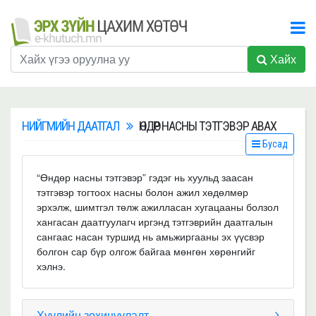
Хайх
НИЙГМИЙН ДААТГАЛ
ӨНДӨР НАСНЫ ТЭТГЭВЭР АВАХ
Бусад
“Өндөр насны тэтгэвэр” гэдэг нь хуульд заасан
тэтгэвэр тогтоох насны болон ажил хөдөлмөр
эрхэлж, шимтгэл төлж ажилласан хугацааны болзол
хангасан даатгуулагч иргэнд тэтгэврийн даатгалын
сангаас насан туршид нь амьжиргааны эх үүсвэр
болгон сар бүр олгож байгаа мөнгөн хөрөнгийг
хэлнэ.
Хуулийн зохицуулалт