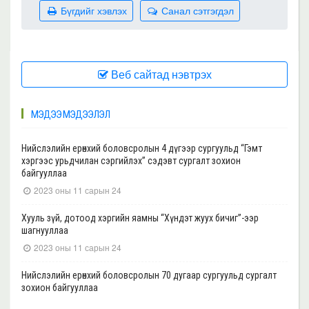
Бүгдийг хэвлэх
Санал сэтгэгдэл
Веб сайтад нэвтрэх
МЭДЭЭ МЭДЭЭЛЭЛ
Нийслэлийн ерөнхий боловсролын 4 дүгээр сургуульд “Гэмт
хэргээс урьдчилан сэргийлэх” сэдэвт сургалт зохион
байгууллаа
2023 оны 11 сарын 24
Хууль зүй, дотоод хэргийн яамны “Хүндэт жуух бичиг”-ээр
шагнууллаа
2023 оны 11 сарын 24
Нийслэлийн ерөнхий боловсролын 70 дугаар сургуульд сургалт
зохион байгууллаа
2023 оны 11 сарын 22