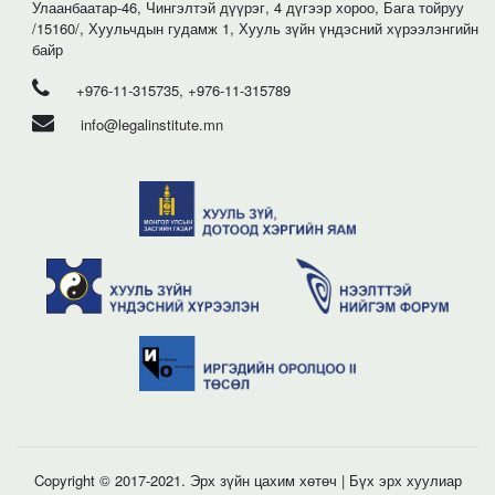
Улаанбаатар-46, Чингэлтэй дүүрэг, 4 дүгээр хороо, Бага тойруу
/15160/, Хуульчдын гудамж 1, Хууль зүйн үндэсний хүрээлэнгийн
байр
+976-11-315735, +976-11-315789
info@legalinstitute.mn
Copyright © 2017-2021. Эрх зүйн цахим хөтөч | Бүх эрх хуулиар