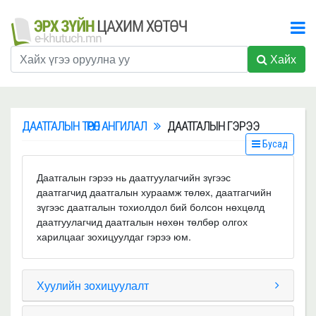
Хайх
ДААТГАЛЫН ТӨРӨЛ АНГИЛАЛ
ДААТГАЛЫН ГЭРЭЭ
Бусад
Даатгалын гэрээ нь даатгуулагчийн зүгээс
даатгагчид даатгалын хураамж төлөх, даатгагчийн
зүгээс даатгалын тохиолдол бий болсон нөхцөлд
даатгуулагчид даатгалын нөхөн төлбөр олгох
харилцааг зохицуулдаг гэрээ юм.
Хуулийн зохицуулалт