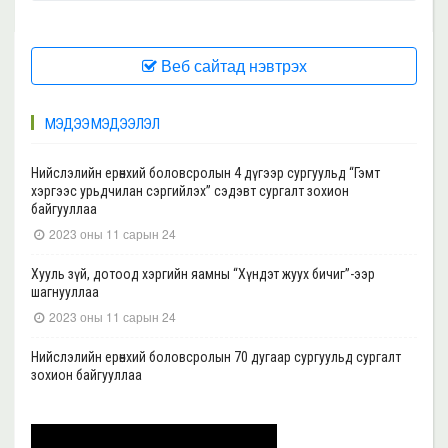
Веб сайтад нэвтрэх
МЭДЭЭ МЭДЭЭЛЭЛ
Нийслэлийн ерөнхий боловсролын 4 дүгээр сургуульд “Гэмт
хэргээс урьдчилан сэргийлэх” сэдэвт сургалт зохион
байгууллаа
2023 оны 11 сарын 24
Хууль зүй, дотоод хэргийн яамны “Хүндэт жуух бичиг”-ээр
шагнууллаа
2023 оны 11 сарын 24
Нийслэлийн ерөнхий боловсролын 70 дугаар сургуульд сургалт
зохион байгууллаа
2023 оны 11 сарын 22
Нийслэлийн ерөнхий боловсролын 39 дүгээр сургуульд сургалт