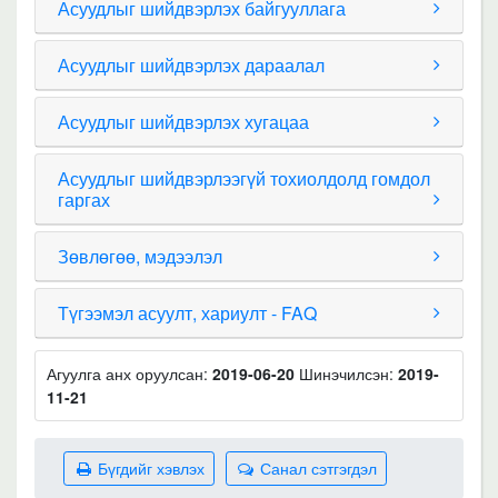
Асуудлыг шийдвэрлэх байгууллага
Асуудлыг шийдвэрлэх дараалал
Асуудлыг шийдвэрлэх хугацаа
Асуудлыг шийдвэрлээгүй тохиолдолд гомдол
гаргах
Зөвлөгөө, мэдээлэл
Түгээмэл асуулт, хариулт - FAQ
Агуулга анх оруулсан:
2019-06-20
Шинэчилсэн:
2019-
11-21
Бүгдийг хэвлэх
Санал сэтгэгдэл