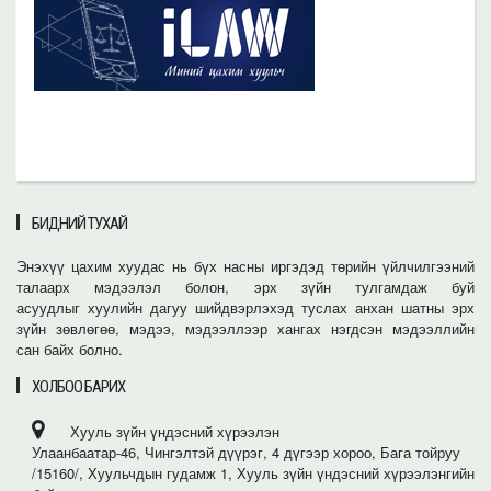
БИДНИЙ ТУХАЙ
Энэхүү цахим хуудас нь бүх насны иргэдэд төрийн үйлчилгээний
талаарх мэдээлэл болон, эрх зүйн тулгамдаж буй
асуудлыг хуулийн дагуу шийдвэрлэхэд туслах анхан шатны эрх
зүйн зөвлөгөө, мэдээ, мэдээллээр хангах нэгдсэн мэдээллийн
сан байх болно.
ХОЛБОО БАРИХ
Хууль зүйн үндэсний хүрээлэн
Улаанбаатар-46, Чингэлтэй дүүрэг, 4 дүгээр хороо, Бага тойруу
/15160/, Хуульчдын гудамж 1, Хууль зүйн үндэсний хүрээлэнгийн