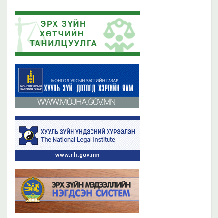
2023 оны 11 сарын 13
2019 оны 06 сарын 21
Эрх зүйн хөтчийн цахим сургалтын платформ /elearn.nli.gov.mn/ -д
Эрх зүйн хөтөч бэлтгэх сургалтын хөтөлбөр
байршсан сургалтын жагсаалттай танилцана уу
2019 оны 06 сарын 21
2023 оны 11 сарын 02
Бүх мэдээ