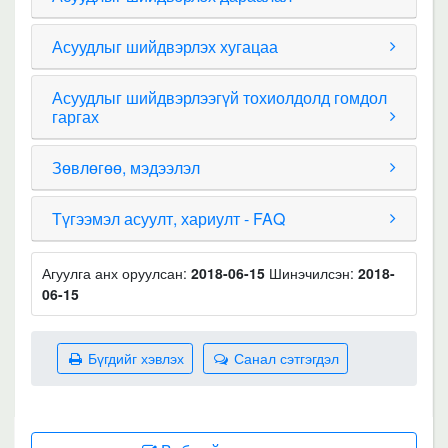
Асуудлыг шийдвэрлэх хугацаа
Асуудлыг шийдвэрлээгүй тохиолдолд гомдол
гаргах
Зөвлөгөө, мэдээлэл
Түгээмэл асуулт, хариулт - FAQ
Агуулга анх оруулсан:
2018-06-15
Шинэчилсэн:
2018-
06-15
Бүгдийг хэвлэх
Санал сэтгэгдэл