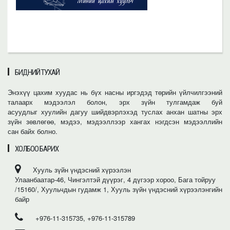
БИДНИЙ ТУХАЙ
Энэхүү цахим хуудас нь бүх насны иргэдэд төрийн үйлчилгээний
талаарх мэдээлэл болон, эрх зүйн тулгамдаж буй
асуудлыг хуулийн дагуу шийдвэрлэхэд туслах анхан шатны эрх
зүйн зөвлөгөө, мэдээ, мэдээллээр хангах нэгдсэн мэдээллийн
сан байх болно.
ХОЛБОО БАРИХ
Хууль зүйн үндэсний хүрээлэн
Улаанбаатар-46, Чингэлтэй дүүрэг, 4 дүгээр хороо, Бага тойруу
/15160/, Хуульчдын гудамж 1, Хууль зүйн үндэсний хүрээлэнгийн
байр
+976-11-315735, +976-11-315789