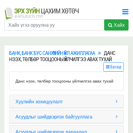
Хайх
БАНК, БАНК БУС САНХҮҮГИЙН ҮЙЛ АЖИЛЛАГАА
ДАНС
НЭЭХ, ТӨЛБӨР ТООЦООНЫ ҮЙЛЧИЛГЭЭ АВАХ ТУХАЙ
Бусад
Данс нээх, төлбөр тооцооны үйлчилгээ авах тухай
Хуулийн зохицуулалт
Асуудлыг шийдвэрлэх байгууллага
Асуудлыг шийдвэрлэх дараалал