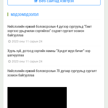
Веб сайтад нэвтрэх
МЭДЭЭ МЭДЭЭЛЭЛ
Нийслэлийн ерөнхий боловсролын 4 дүгээр сургуульд “Гэмт
хэргээс урьдчилан сэргийлэх” сэдэвт сургалт зохион
байгууллаа
2023 оны 11 сарын 24
Хууль зүй, дотоод хэргийн яамны “Хүндэт жуух бичиг”-ээр
шагнууллаа
2023 оны 11 сарын 24
Нийслэлийн ерөнхий боловсролын 70 дугаар сургуульд сургалт
зохион байгууллаа
2023 оны 11 сарын 22
Нийслэлийн ерөнхий боловсролын 39 дүгээр сургуульд сургалт
зохион байгууллаа
2023 оны 11 сарын 20