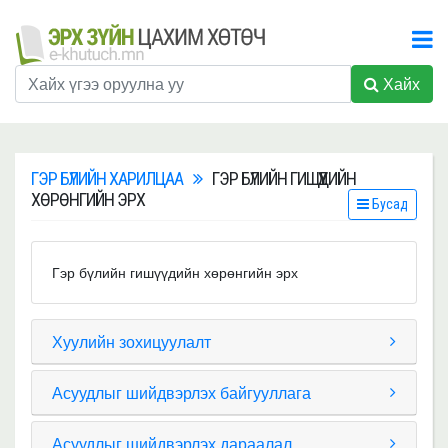
Хайх
ГЭР БҮЛИЙН ХАРИЛЦАА
ГЭР БҮЛИЙН ГИШҮҮДИЙН
ХӨРӨНГИЙН ЭРХ
Бусад
Гэр бүлийн гишүүдийн хөрөнгийн эрх
Хуулийн зохицуулалт
Асуудлыг шийдвэрлэх байгууллага
Асуудлыг шийдвэрлэх дараалал