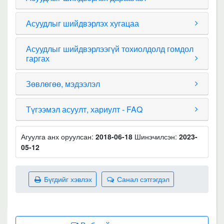
Асуудлыг шийдвэрлэх хугацаа
Асуудлыг шийдвэрлээгүй тохиолдолд гомдол
гаргах
Зөвлөгөө, мэдээлэл
Түгээмэл асуулт, хариулт - FAQ
Агуулга анх оруулсан:
2018-06-18
Шинэчилсэн:
2023-
05-12
Бүгдийг хэвлэх
Санал сэтгэгдэл