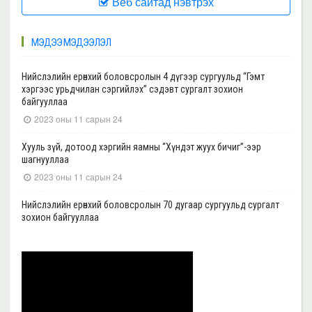
Веб сайтад нэвтрэх
МЭДЭЭ МЭДЭЭЛЭЛ
Нийслэлийн ерөнхий боловсролын 4 дүгээр сургуульд “Гэмт
хэргээс урьдчилан сэргийлэх” сэдэвт сургалт зохион
байгууллаа
2023 оны 11 сарын 24
Хууль зүй, дотоод хэргийн яамны “Хүндэт жуух бичиг”-ээр
шагнууллаа
2023 оны 11 сарын 24
Нийслэлийн ерөнхий боловсролын 70 дугаар сургуульд сургалт
зохион байгууллаа
2023 оны 11 сарын 22
Нийслэлийн ерөнхий боловсролын 39 дүгээр сургуульд сургалт
зохион байгууллаа
2023 оны 11 сарын 20