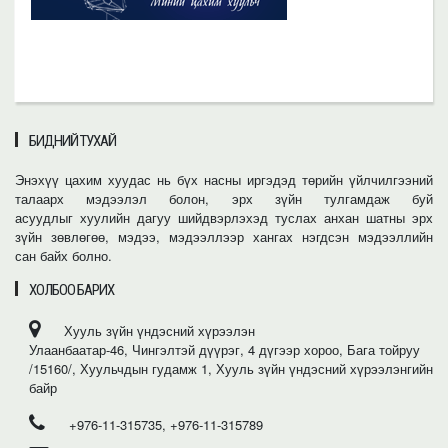
БИДНИЙ ТУХАЙ
Энэхүү цахим хуудас нь бүх насны иргэдэд төрийн үйлчилгээний
талаарх мэдээлэл болон, эрх зүйн тулгамдаж буй
асуудлыг хуулийн дагуу шийдвэрлэхэд туслах анхан шатны эрх
зүйн зөвлөгөө, мэдээ, мэдээллээр хангах нэгдсэн мэдээллийн
сан байх болно.
ХОЛБОО БАРИХ
Хууль зүйн үндэсний хүрээлэн
Улаанбаатар-46, Чингэлтэй дүүрэг, 4 дүгээр хороо, Бага тойруу
/15160/, Хуульчдын гудамж 1, Хууль зүйн үндэсний хүрээлэнгийн
байр
+976-11-315735, +976-11-315789