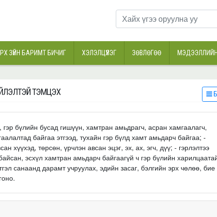
РХ ЗҮЙН БАРИМТ БИЧИГ
ХЭЛЭЛЦҮҮЛЭГ
ЗӨВЛӨГӨӨ
МЭДЭЭЛЛИЙН
ХИЙЛЭЛТЭЙ ТЭМЦЭХ
Б
р, гэр бүлийн бусад гишүүн, хамтран амьдрагч, асран хамгаалагч,
аалалтад байгаа этгээд, тухайн гэр бүлд хамт амьдарч байгаа; -
н хүүхэд, төрсөн, үрчлэн авсан эцэг, эх, ах, эгч, дүү; - гэрлэлтээ
байсан, эсхүл хамтран амьдарч байгаагүй ч гэр бүлийн харилцаата
тгэл санаанд дарамт учруулах, эдийн засаг, бэлгийн эрх чөлөө, бие
гоно.