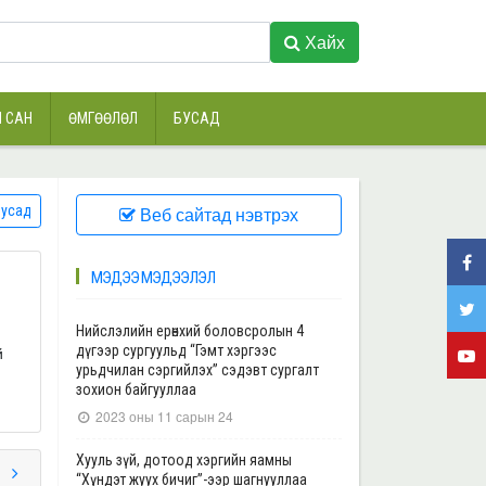
Хайх
 САН
ӨМГӨӨЛӨЛ
БУСАД
усад
Веб сайтад нэвтрэх
МЭДЭЭ МЭДЭЭЛЭЛ
Нийслэлийн ерөнхий боловсролын 4
й
дүгээр сургуульд “Гэмт хэргээс
урьдчилан сэргийлэх” сэдэвт сургалт
зохион байгууллаа
2023 оны 11 сарын 24
Хууль зүй, дотоод хэргийн яамны
“Хүндэт жуух бичиг”-ээр шагнууллаа