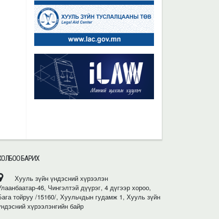
ХОЛБОО БАРИХ
Хууль зүйн үндэсний хүрээлэн
Улаанбаатар-46, Чингэлтэй дүүрэг, 4 дүгээр хороо,
Бага тойруу /15160/, Хуульчдын гудамж 1, Хууль зүйн
үндэсний хүрээлэнгийн байр