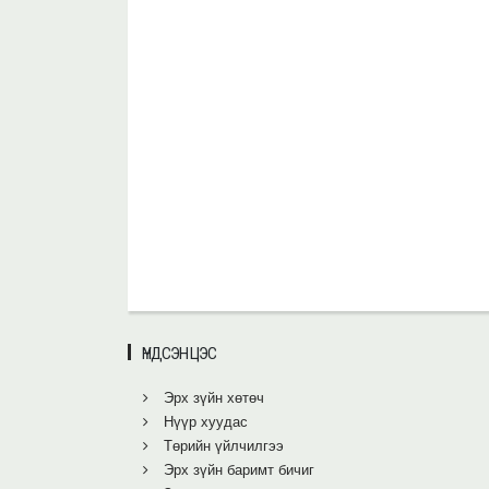
ҮНДСЭН ЦЭС
Эрх зүйн хөтөч
Нүүр хуудас
Төрийн үйлчилгээ
Эрх зүйн баримт бичиг