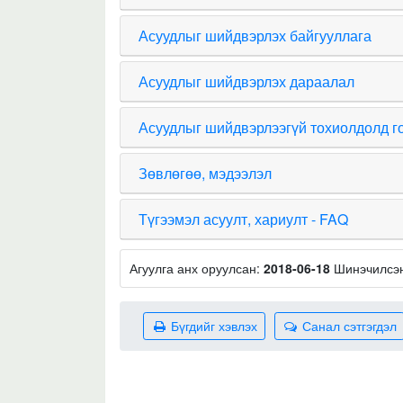
Асуудлыг шийдвэрлэх байгууллага
Асуудлыг шийдвэрлэх дараалал
Асуудлыг шийдвэрлээгүй тохиолдолд г
Зөвлөгөө, мэдээлэл
Түгээмэл асуулт, хариулт - FAQ
Агуулга анх оруулсан:
2018-06-18
Шинэчилсэ
Бүгдийг хэвлэх
Санал сэтгэгдэл