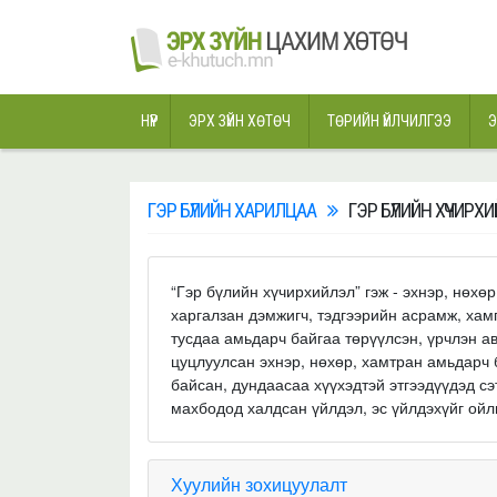
НҮҮР
ЭРХ ЗҮЙН ХӨТӨЧ
ТӨРИЙН ҮЙЛЧИЛГЭЭ
Э
ГЭР БҮЛИЙН ХАРИЛЦАА
ГЭР БҮЛИЙН ХҮЧИР
“Гэр бүлийн хүчирхийлэл” гэж - эхнэр, нөхө
харгалзан дэмжигч, тэдгээрийн асрамж, хамг
тусдаа амьдарч байгаа төрүүлсэн, үрчлэн авса
цуцлуулсан эхнэр, нөхөр, хамтран амьдарч 
байсан, дундаасаа хүүхэдтэй этгээдүүдэд сэ
махбодод халдсан үйлдэл, эс үйлдэхүйг ойл
Хуулийн зохицуулалт