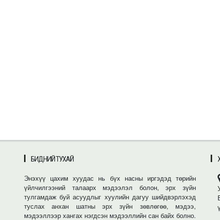
БИДНИЙ ТУХАЙ
Энэхүү цахим хуудас нь бүх насны иргэдэд төрийн
үйлчилгээний талаарх мэдээлэл болон, эрх зүйн
тулгамдаж буй асуудлыг хуулийн дагуу шийдвэрлэхэд
туслах анхан шатны эрх зүйн зөвлөгөө, мэдээ,
мэдээллээр хангах нэгдсэн мэдээллийн сан байх болно.