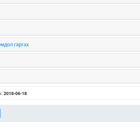
омдол гаргах
н:
2018-06-18