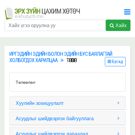
Хайх
ИРГЭДИЙН ЭДИЙН БОЛОН ЭДИЙН БУС БАЯЛАГТАЙ
ХОЛБОГДОХ ХАРИЛЦАА
ТӨЛӨӨЛӨЛ
Бусад
Төлөөлөл
Хуулийн зохицуулалт
Асуудлыг шийдвэрлэх байгууллага
Асуудлыг шийдвэрлэх дараалал