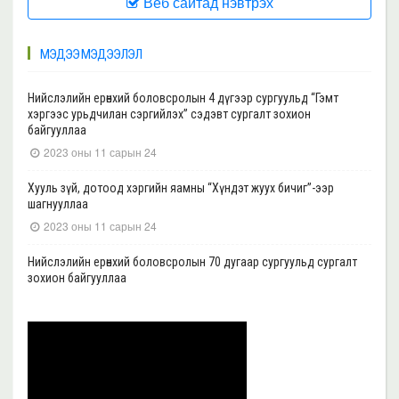
Веб сайтад нэвтрэх
МЭДЭЭ МЭДЭЭЛЭЛ
Нийслэлийн ерөнхий боловсролын 4 дүгээр сургуульд “Гэмт
хэргээс урьдчилан сэргийлэх” сэдэвт сургалт зохион
байгууллаа
2023 оны 11 сарын 24
Хууль зүй, дотоод хэргийн яамны “Хүндэт жуух бичиг”-ээр
шагнууллаа
2023 оны 11 сарын 24
Нийслэлийн ерөнхий боловсролын 70 дугаар сургуульд сургалт
зохион байгууллаа
2023 оны 11 сарын 22
Нийслэлийн ерөнхий боловсролын 39 дүгээр сургуульд сургалт
зохион байгууллаа
2023 оны 11 сарын 20