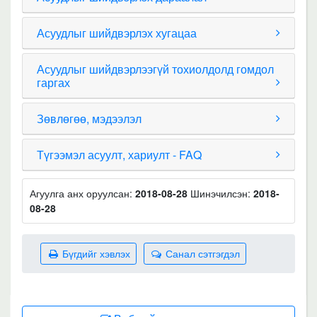
Асуудлыг шийдвэрлэх хугацаа
Асуудлыг шийдвэрлээгүй тохиолдолд гомдол
гаргах
Зөвлөгөө, мэдээлэл
Түгээмэл асуулт, хариулт - FAQ
Агуулга анх оруулсан:
2018-08-28
Шинэчилсэн:
2018-
08-28
Бүгдийг хэвлэх
Санал сэтгэгдэл