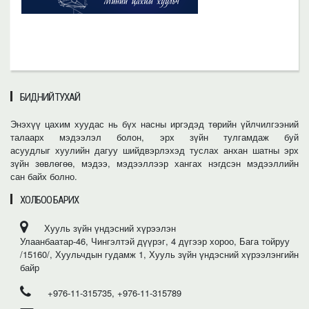
БИДНИЙ ТУХАЙ
Энэхүү цахим хуудас нь бүх насны иргэдэд төрийн үйлчилгээний
талаарх мэдээлэл болон, эрх зүйн тулгамдаж буй
асуудлыг хуулийн дагуу шийдвэрлэхэд туслах анхан шатны эрх
зүйн зөвлөгөө, мэдээ, мэдээллээр хангах нэгдсэн мэдээллийн
сан байх болно.
ХОЛБОО БАРИХ
Хууль зүйн үндэсний хүрээлэн
Улаанбаатар-46, Чингэлтэй дүүрэг, 4 дүгээр хороо, Бага тойруу
/15160/, Хуульчдын гудамж 1, Хууль зүйн үндэсний хүрээлэнгийн
байр
+976-11-315735, +976-11-315789