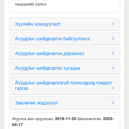
гишүүнийг хэлнэ.
Хуулийн зохицуулалт
Асуудлыг шийдвэрлэх байгууллага
Асуудлыг шийдвэрлэх дараалал
Асуудлыг шийдвэрлэх хугацаа
Асуудлыг шийдвэрлээгүй тохиолдолд гомдол
гаргах
Зөвлөгөө, мэдээлэл
Агуулга анх оруулсан:
2019-11-20
Шинэчилсэн:
2023-
04-17