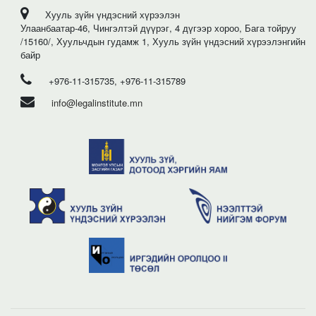
Хууль зүйн үндэсний хүрээлэн
Улаанбаатар-46, Чингэлтэй дүүрэг, 4 дүгээр хороо, Бага тойруу
/15160/, Хуульчдын гудамж 1, Хууль зүйн үндэсний хүрээлэнгийн
байр
+976-11-315735, +976-11-315789
info@legalinstitute.mn