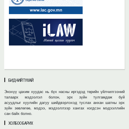
БИДНИЙ ТУХАЙ
Энэхүү цахим хуудас нь бүх насны иргэдэд төрийн үйлчилгээний
талаарх мэдээлэл болон, эрх зүйн тулгамдаж буй
асуудлыг хуулийн дагуу шийдвэрлэхэд туслах анхан шатны эрх
зүйн зөвлөгөө, мэдээ, мэдээллээр хангах нэгдсэн мэдээллийн
сан байх болно.
ХОЛБОО БАРИХ