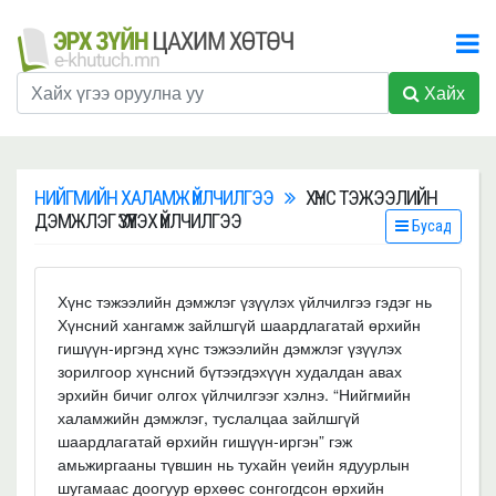
Хайх
НИЙГМИЙН ХАЛАМЖ ҮЙЛЧИЛГЭЭ
ХҮНС ТЭЖЭЭЛИЙН
ДЭМЖЛЭГ ҮЗҮҮЛЭХ ҮЙЛЧИЛГЭЭ
Бусад
Хүнс тэжээлийн дэмжлэг үзүүлэх үйлчилгээ гэдэг нь
Хүнсний хангамж зайлшгүй шаардлагатай өрхийн
гишүүн-иргэнд хүнс тэжээлийн дэмжлэг үзүүлэх
зорилгоор хүнсний бүтээгдэхүүн худалдан авах
эрхийн бичиг олгох үйлчилгээг хэлнэ. “Нийгмийн
халамжийн дэмжлэг, туслалцаа зайлшгүй
шаардлагатай өрхийн гишүүн-иргэн” гэж
амьжиргааны түвшин нь тухайн үеийн ядуурлын
шугамаас доогуур өрхөөс сонгогдсон өрхийн