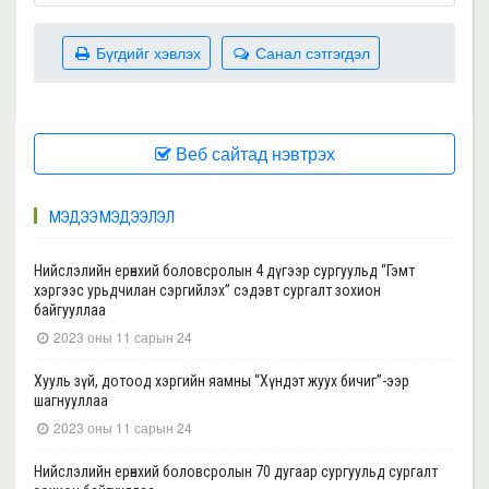
Бүгдийг хэвлэх
Санал сэтгэгдэл
Веб сайтад нэвтрэх
МЭДЭЭ МЭДЭЭЛЭЛ
Нийслэлийн ерөнхий боловсролын 4 дүгээр сургуульд “Гэмт
хэргээс урьдчилан сэргийлэх” сэдэвт сургалт зохион
байгууллаа
2023 оны 11 сарын 24
Хууль зүй, дотоод хэргийн яамны “Хүндэт жуух бичиг”-ээр
шагнууллаа
2023 оны 11 сарын 24
Нийслэлийн ерөнхий боловсролын 70 дугаар сургуульд сургалт