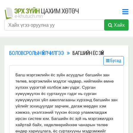
Хайх
БОЛОВСРОЛЫН ҮЙЛЧИЛГЭЭ
БАГШИЙН ЁС ЗҮЙ
Бусад
Багш мэргэжлийн ёс зүйн асуудлыг багшийн зан
төлөв, мэргэжлийн мэдлэг чадвар, нийгмийн өмнө
хүлээх үүрэгтэй холбож авч үздэг. Сурган
хүмүүжүүлэх ёс суртахуун гэдэг нь сурган
хүмүүжүүлэх үйл ажиллагааны хүрээнд багшийн зан
үйлийг зохицуулдаг зарчим, дагаж мөрдөх хэм
хэмжээ, үнэлгээний түүхэн ёсоор уламжлагдаж
ирсэн систем юм. Багшийн ёс зүй нь мэргэжилдээ
хайртай байх, хөдөлмөрийнхөө чанарын төлөө
өндөр хариуцлага, ёс суртахууны мэдрэмжийг