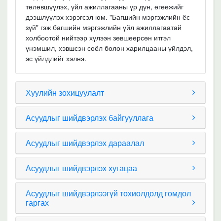
төлөвшүүлэх, үйл ажиллагааны үр дүн, өгөөжийг
дээшлүүлэх хэрэгсэл юм. "Багшийн мэргэжлийн ёс
зүй" гэж багшийн мэргэжлийн үйл ажиллагаатай
холбоотой нийтээр хүлээн зөвшөөрсөн итгэл
үнэмшил, хэвшсэн соёл болон харилцааны үйлдэл,
эс үйлдлийг хэлнэ.
Хуулийн зохицуулалт
Асуудлыг шийдвэрлэх байгууллага
Асуудлыг шийдвэрлэх дараалал
Асуудлыг шийдвэрлэх хугацаа
Асуудлыг шийдвэрлээгүй тохиолдолд гомдол
гаргах