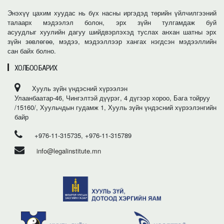
Энэхүү цахим хуудас нь бүх насны иргэдэд төрийн үйлчилгээний
талаарх мэдээлэл болон, эрх зүйн тулгамдаж буй
асуудлыг хуулийн дагуу шийдвэрлэхэд туслах анхан шатны эрх
зүйн зөвлөгөө, мэдээ, мэдээллээр хангах нэгдсэн мэдээллийн
сан байх болно.
ХОЛБОО БАРИХ
Хууль зүйн үндэсний хүрээлэн
Улаанбаатар-46, Чингэлтэй дүүрэг, 4 дүгээр хороо, Бага тойруу
/15160/, Хуульчдын гудамж 1, Хууль зүйн үндэсний хүрээлэнгийн
байр
+976-11-315735, +976-11-315789
info@legalinstitute.mn