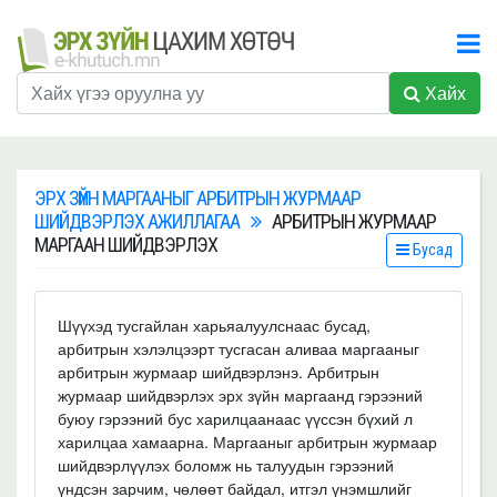
Хайх
ЭРХ ЗҮЙН МАРГААНЫГ АРБИТРЫН ЖУРМААР
ШИЙДВЭРЛЭХ АЖИЛЛАГАА
АРБИТРЫН ЖУРМААР
МАРГААН ШИЙДВЭРЛЭХ
Бусад
Шүүхэд тусгайлан харьяалуулснаас бусад,
арбитрын хэлэлцээрт тусгасан аливаа маргааныг
арбитрын журмаар шийдвэрлэнэ. Арбитрын
журмаар шийдвэрлэх эрх зүйн маргаанд гэрээний
буюу гэрээний бус харилцаанаас үүссэн бүхий л
харилцаа хамаарна. Маргааныг арбитрын журмаар
шийдвэрлүүлэх боломж нь талуудын гэрээний
үндсэн зарчим, чөлөөт байдал, итгэл үнэмшлийг