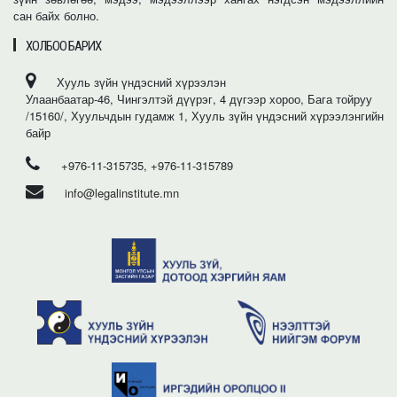
сан байх болно.
ХОЛБОО БАРИХ
Хууль зүйн үндэсний хүрээлэн
Улаанбаатар-46, Чингэлтэй дүүрэг, 4 дүгээр хороо, Бага тойруу
/15160/, Хуульчдын гудамж 1, Хууль зүйн үндэсний хүрээлэнгийн
байр
+976-11-315735, +976-11-315789
info@legalinstitute.mn