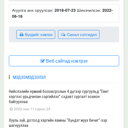
Агуулга анх оруулсан:
2018-07-23
Шинэчилсэн:
2022-
06-16
Бүгдийг хэвлэх
Санал сэтгэгдэл
Веб сайтад нэвтрэх
МЭДЭЭ МЭДЭЭЛЭЛ
Нийслэлийн ерөнхий боловсролын 4 дүгээр сургуульд “Гэмт
хэргээс урьдчилан сэргийлэх” сэдэвт сургалт зохион
байгууллаа
2023 оны 11 сарын 24
Хууль зүй, дотоод хэргийн яамны “Хүндэт жуух бичиг”-ээр
шагнууллаа