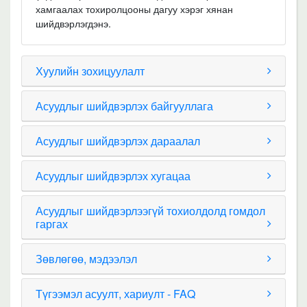
хамгаалах тохиролцооны дагуу хэрэг хянан
шийдвэрлэгдэнэ.
Хуулийн зохицуулалт
Асуудлыг шийдвэрлэх байгууллага
Асуудлыг шийдвэрлэх дараалал
Асуудлыг шийдвэрлэх хугацаа
Асуудлыг шийдвэрлээгүй тохиолдолд гомдол
гаргах
Зөвлөгөө, мэдээлэл
Түгээмэл асуулт, хариулт - FAQ