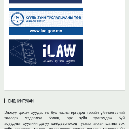
БИДНИЙ ТУХАЙ
Энэхүү цахим хуудас нь бүх насны иргэдэд төрийн үйлчилгээний
талаарх мэдээлэл болон, эрх зүйн тулгамдаж буй
асуудлыг хуулийн дагуу шийдвэрлэхэд туслах анхан шатны эрх
зүйн зөвлөгөө, мэдээ, мэдээллээр хангах нэгдсэн мэдээллийн