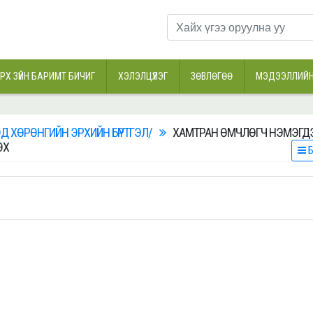
РХ ЗҮЙН БАРИМТ БИЧИГ
ХЭЛЭЛЦҮҮЛЭГ
ЗӨВЛӨГӨӨ
МЭДЭЭЛЛИЙН
Д ХӨРӨНГИЙН ЭРХИЙН БҮРТГЭЛ/
ХАМТРАН ӨМЧЛӨГЧ НЭМЭГДЭ
ЭХ
Б