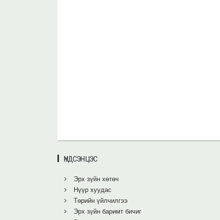
ҮНДСЭН ЦЭС
Эрх зүйн хөтөч
Нүүр хуудас
Төрийн үйлчилгээ
Эрх зүйн баримт бичиг