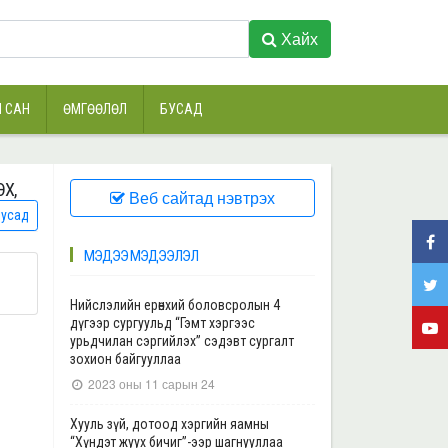
Хайх
 САН
ӨМГӨӨЛӨЛ
БУСАД
Х,
Веб сайтад нэвтрэх
усад
МЭДЭЭ МЭДЭЭЛЭЛ
Нийслэлийн ерөнхий боловсролын 4
дүгээр сургуульд “Гэмт хэргээс
урьдчилан сэргийлэх” сэдэвт сургалт
зохион байгууллаа
2023 оны 11 сарын 24
Хууль зүй, дотоод хэргийн яамны
“Хүндэт жуух бичиг”-ээр шагнууллаа