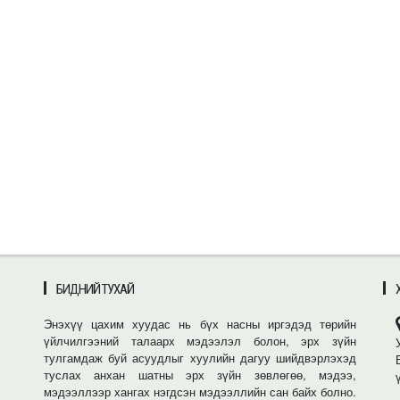
БИДНИЙ ТУХАЙ
Энэхүү цахим хуудас нь бүх насны иргэдэд төрийн
үйлчилгээний талаарх мэдээлэл болон, эрх зүйн
тулгамдаж буй асуудлыг хуулийн дагуу шийдвэрлэхэд
туслах анхан шатны эрх зүйн зөвлөгөө, мэдээ,
мэдээллээр хангах нэгдсэн мэдээллийн сан байх болно.