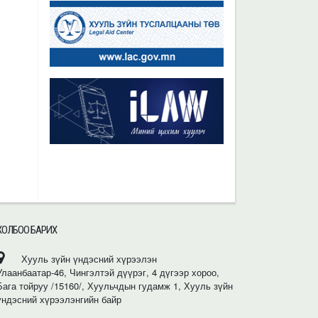
ХОЛБОО БАРИХ
Хууль зүйн үндэсний хүрээлэн
Улаанбаатар-46, Чингэлтэй дүүрэг, 4 дүгээр хороо,
Бага тойруу /15160/, Хуульчдын гудамж 1, Хууль зүйн
үндэсний хүрээлэнгийн байр