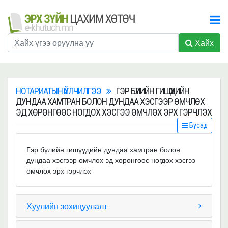
Хайх
НОТАРИАТЫН ҮЙЛЧИЛГЭЭ
ГЭР БҮЛИЙН ГИШҮҮДИЙН
ДУНДАА ХАМТРАН БОЛОН ДУНДАА ХЭСГЭЭР ӨМЧЛӨХ
ЭД ХӨРӨНГӨӨС НОГДОХ ХЭСГЭЭ ӨМЧЛӨХ ЭРХ ГЭРЧЛЭХ
Бусад
Гэр бүлийн гишүүдийн дундаа хамтран болон
дундаа хэсгээр өмчлөх эд хөрөнгөөс ногдох хэсгээ
өмчлөх эрх гэрчлэх
Хуулийн зохицуулалт