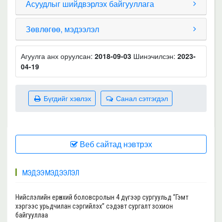
Асуудлыг шийдвэрлэх байгууллага
Зөвлөгөө, мэдээлэл
Агуулга анх оруулсан:
2018-09-03
Шинэчилсэн:
2023-
04-19
Бүгдийг хэвлэх
Санал сэтгэгдэл
Веб сайтад нэвтрэх
МЭДЭЭ МЭДЭЭЛЭЛ
Нийслэлийн ерөнхий боловсролын 4 дүгээр сургуульд “Гэмт
хэргээс урьдчилан сэргийлэх” сэдэвт сургалт зохион
байгууллаа