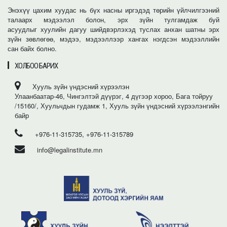
Энэхүү цахим хуудас нь бүх насны иргэдэд төрийн үйлчилгээний
талаарх мэдээлэл болон, эрх зүйн тулгамдаж буй
асуудлыг хуулийн дагуу шийдвэрлэхэд туслах анхан шатны эрх
зүйн зөвлөгөө, мэдээ, мэдээллээр хангах нэгдсэн мэдээллийн
сан байх болно.
ХОЛБОО БАРИХ
Хууль зүйн үндэсний хүрээлэн
Улаанбаатар-46, Чингэлтэй дүүрэг, 4 дүгээр хороо, Бага тойруу
/15160/, Хуульчдын гудамж 1, Хууль зүйн үндэсний хүрээлэнгийн
байр
+976-11-315735, +976-11-315789
info@legalinstitute.mn