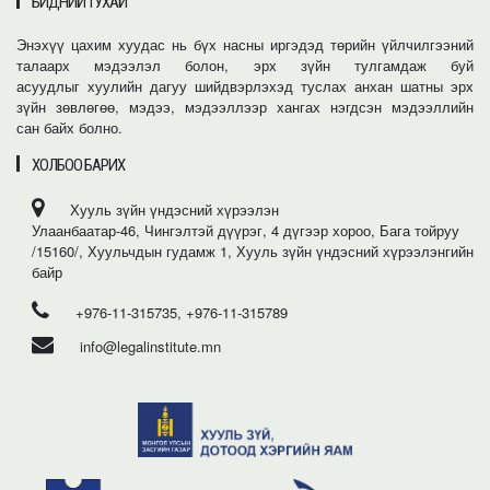
БИДНИЙ ТУХАЙ
Энэхүү цахим хуудас нь бүх насны иргэдэд төрийн үйлчилгээний
талаарх мэдээлэл болон, эрх зүйн тулгамдаж буй
асуудлыг хуулийн дагуу шийдвэрлэхэд туслах анхан шатны эрх
зүйн зөвлөгөө, мэдээ, мэдээллээр хангах нэгдсэн мэдээллийн
сан байх болно.
ХОЛБОО БАРИХ
Хууль зүйн үндэсний хүрээлэн
Улаанбаатар-46, Чингэлтэй дүүрэг, 4 дүгээр хороо, Бага тойруу
/15160/, Хуульчдын гудамж 1, Хууль зүйн үндэсний хүрээлэнгийн
байр
+976-11-315735, +976-11-315789
info@legalinstitute.mn