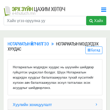
Хайх
НОТАРИАТЫН ҮЙЛЧИЛГЭЭ
НОТАРИАТЫН МЭДЭГДЭХ
ХУУДАС
Бусад
Нотариатын мэдэгдэх хуудас нь шүүхийн шийдвэр
гүйцэтгэх үндэслэл болдог. Шүүх Нотариатын
мэдэгдэх хуудсыг баталгаажуулах тухай хүсэлтийг
хүлээн авч баталгаажуулах эсхүл татгалзах эсэх
асуудлыг шийдвэрлэнэ.
Хуулийн зохицуулалт