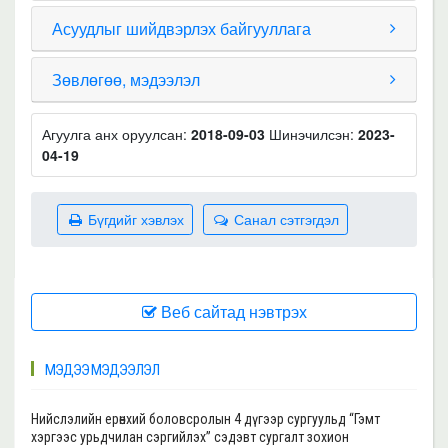
Асуудлыг шийдвэрлэх байгууллага
Зөвлөгөө, мэдээлэл
Агуулга анх оруулсан:
2018-09-03
Шинэчилсэн:
2023-
04-19
Бүгдийг хэвлэх
Санал сэтгэгдэл
Веб сайтад нэвтрэх
МЭДЭЭ МЭДЭЭЛЭЛ
Нийслэлийн ерөнхий боловсролын 4 дүгээр сургуульд “Гэмт
хэргээс урьдчилан сэргийлэх” сэдэвт сургалт зохион