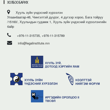
ХОЛБОО БАРИХ
Хууль зүйн үндэсний хүрээлэн
Улаанбаатар-46, Чингэлтэй дүүрэг, 4 дүгээр хороо, Бага тойруу
/15160/, Хуульчдын гудамж 1, Хууль зүйн үндэсний хүрээлэнгийн
байр
+976-11-315735, +976-11-315789
info@legalinstitute.mn