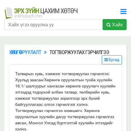
Хайх
ХӨРӨНГӨ ОРУУЛАЛТ
ТОГТВОРЖУУЛАХ ГЭРЧИЛГЭЭ
Бусад
Татварын хувь, хэмжээг тогтворжуулах гэрчилгээ:
Хуульд заасан/Хөрөнгө оруулалтын тухйа хуулийн
16.1/ шалгуурыг хангасан хөрөнгө оруулагч хуулийн
этгээдэд тодорхой албан татвар, төлбөрийн хувь,
хэмжээг тогтворжуулах зорилгоор эрх бүхий
байгууллагаас олгох гэрчилгээг хэлнэ.
Тогтворжуулах гэрчилгээ эзэмшигч: Хөрөнгө
оруулалтын хуулийн дагуу тогтворжуулах гэрчилгээ
авсан, Монгол Улсад бүртгэлтэй хуулийн этгээдийг
хэлнэ.