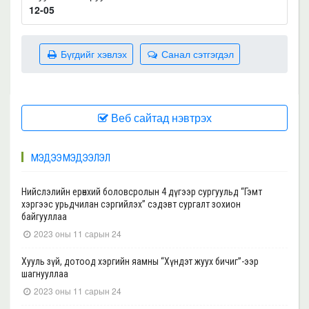
12-05
Бүгдийг хэвлэх
Санал сэтгэгдэл
Веб сайтад нэвтрэх
МЭДЭЭ МЭДЭЭЛЭЛ
Нийслэлийн ерөнхий боловсролын 4 дүгээр сургуульд “Гэмт
хэргээс урьдчилан сэргийлэх” сэдэвт сургалт зохион
байгууллаа
2023 оны 11 сарын 24
Хууль зүй, дотоод хэргийн яамны “Хүндэт жуух бичиг”-ээр
шагнууллаа
2023 оны 11 сарын 24