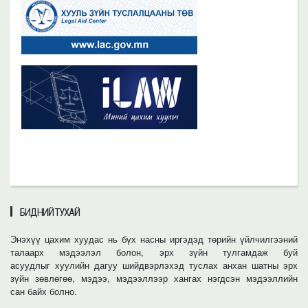
БИДНИЙ ТУХАЙ
Энэхүү цахим хуудас нь бүх насны иргэдэд төрийн үйлчилгээний
талаарх мэдээлэл болон, эрх зүйн тулгамдаж буй
асуудлыг хуулийн дагуу шийдвэрлэхэд туслах анхан шатны эрх
зүйн зөвлөгөө, мэдээ, мэдээллээр хангах нэгдсэн мэдээллийн
сан байх болно.