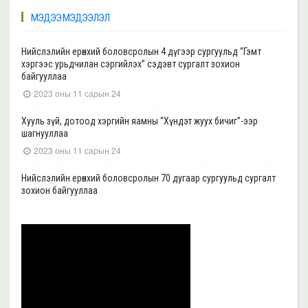
МЭДЭЭ МЭДЭЭЛЭЛ
Нийслэлийн ерөнхий боловсролын 4 дүгээр сургуульд “Гэмт
хэргээс урьдчилан сэргийлэх” сэдэвт сургалт зохион
байгууллаа
2023 оны 11 сарын 24
Хууль зүй, дотоод хэргийн яамны “Хүндэт жуух бичиг”-ээр
шагнууллаа
2023 оны 11 сарын 24
Нийслэлийн ерөнхий боловсролын 70 дугаар сургуульд сургалт
зохион байгууллаа
2023 оны 11 сарын 22
Нийслэлийн ерөнхий боловсролын 39 дүгээр сургуульд сургалт
зохион байгууллаа
2023 оны 11 сарын 20
Нийслэлийн ерөнхий боловсролын 35, 17 дугаар сургуульд “Гэмт
хэргээс урьдчилан сэргийлэх” сэдэвт сургалт зохион