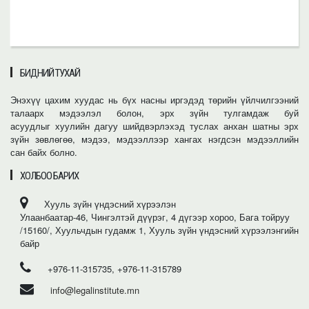
БИДНИЙ ТУХАЙ
Энэхүү цахим хуудас нь бүх насны иргэдэд төрийн үйлчилгээний
талаарх мэдээлэл болон, эрх зүйн тулгамдаж буй
асуудлыг хуулийн дагуу шийдвэрлэхэд туслах анхан шатны эрх
зүйн зөвлөгөө, мэдээ, мэдээллээр хангах нэгдсэн мэдээллийн
сан байх болно.
ХОЛБОО БАРИХ
Хууль зүйн үндэсний хүрээлэн
Улаанбаатар-46, Чингэлтэй дүүрэг, 4 дүгээр хороо, Бага тойруу
/15160/, Хуульчдын гудамж 1, Хууль зүйн үндэсний хүрээлэнгийн
байр
+976-11-315735, +976-11-315789
info@legalinstitute.mn