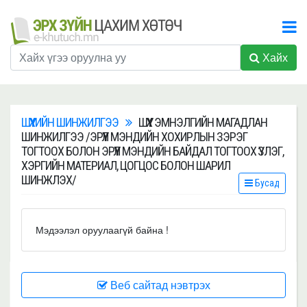
Хайх
ШҮҮХИЙН ШИНЖИЛГЭЭ
ШҮҮХ ЭМНЭЛГИЙН МАГАДЛАН
ШИНЖИЛГЭЭ /ЭРҮҮЛ МЭНДИЙН ХОХИРЛЫН ЗЭРЭГ
ТОГТООХ БОЛОН ЭРҮҮЛ МЭНДИЙН БАЙДАЛ ТОГТООХ ҮЗЛЭГ,
ХЭРГИЙН МАТЕРИАЛ, ЦОГЦОС БОЛОН ШАРИЛ
ШИНЖЛЭХ/
Бусад
Мэдээлэл оруулаагүй байна !
Веб сайтад нэвтрэх