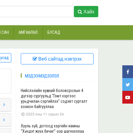
Хайх
 САН
ӨМГӨӨЛӨЛ
БУСАД
усад
Веб сайтад нэвтрэх
МЭДЭЭ МЭДЭЭЛЭЛ
Нийслэлийн ерөнхий боловсролын 4
дүгээр сургуульд “Гэмт хэргээс
урьдчилан сэргийлэх” сэдэвт сургалт
зохион байгууллаа
2023 оны 11 сарын 24
Хууль зүй, дотоод хэргийн яамны
“Хүндэт жуух бичиг”-ээр шагнууллаа