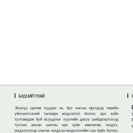
БИДНИЙ ТУХАЙ
Энэхүү цахим хуудас нь бүх насны иргэдэд төрийн
үйлчилгээний талаарх мэдээлэл болон, эрх зүйн
тулгамдаж буй асуудлыг хуулийн дагуу шийдвэрлэхэд
туслах анхан шатны эрх зүйн зөвлөгөө, мэдээ,
мэдээллээр хангах нэгдсэн мэдээллийн сан байх болно.