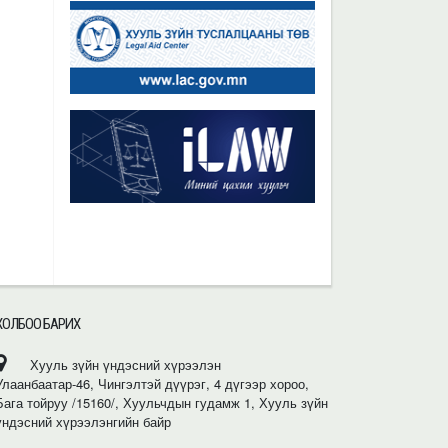
ХОЛБОО БАРИХ
Хууль зүйн үндэсний хүрээлэн
Улаанбаатар-46, Чингэлтэй дүүрэг, 4 дүгээр хороо,
Бага тойруу /15160/, Хуульчдын гудамж 1, Хууль зүйн
үндэсний хүрээлэнгийн байр