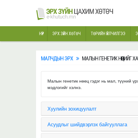
НҮҮР
ЭРХ ЗҮЙН ХӨТӨЧ
ТӨРИЙН ҮЙЛЧИЛГЭЭ
Э
МАЛЧДЫН ЭРХ
МАЛЫН ГЕНЕТИК НӨӨЦИЙГ 
Малын генетик нөөц гэдэг нь мал, түүний ү
мэдлэгийг хэлнэ.
Хуулийн зохицуулалт
Асуудлыг шийдвэрлэх байгууллага