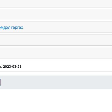
омдол гаргах
н:
2023-03-23