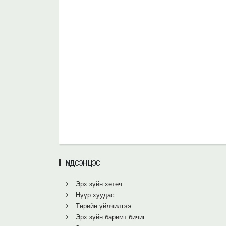
ҮНДСЭН ЦЭС
Эрх зүйн хөтөч
Нүүр хуудас
Төрийн үйлчилгээ
Эрх зүйн баримт бичиг