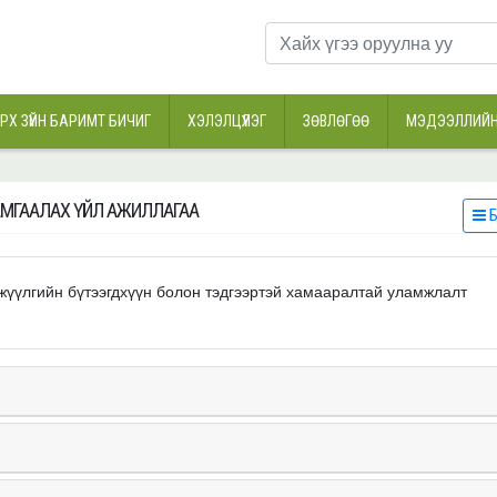
РХ ЗҮЙН БАРИМТ БИЧИГ
ХЭЛЭЛЦҮҮЛЭГ
ЗӨВЛӨГӨӨ
МЭДЭЭЛЛИЙН
ХАМГААЛАХ ҮЙЛ АЖИЛЛАГАА
Б
ржүүлгийн бүтээгдхүүн болон тэдгээртэй хамааралтай уламжлалт