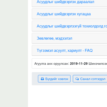
Асуудлыг шийдвэрлэх дараалал
Асуудлыг шийдвэрлэх хугацаа
Асуудлыг шийдвэрлээгүй тохиолдолд г
Зөвлөгөө, мэдээлэл
Түгээмэл асуулт, хариулт - FAQ
Агуулга анх оруулсан:
2019-11-29
Шинэчилсэ
Бүгдийг хэвлэх
Санал сэтгэгдэл