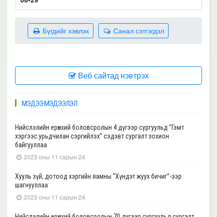
Бүгдийг хэвлэх
Санал сэтгэгдэл
Веб сайтад нэвтрэх
МЭДЭЭ МЭДЭЭЛЭЛ
Нийслэлийн ерөнхий боловсролын 4 дүгээр сургуульд “Гэмт
хэргээс урьдчилан сэргийлэх” сэдэвт сургалт зохион
байгууллаа
2023 оны 11 сарын 24
Хууль зүй, дотоод хэргийн яамны “Хүндэт жуух бичиг”-ээр
шагнууллаа
2023 оны 11 сарын 24
Нийслэлийн ерөнхий боловсролын 70 дугаар сургуульд сургалт