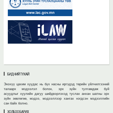
БИДНИЙ ТУХАЙ
Энэхүү цахим хуудас нь бүх насны иргэдэд төрийн үйлчилгээний
талаарх мэдээлэл болон, эрх зүйн тулгамдаж буй
асуудлыг хуулийн дагуу шийдвэрлэхэд туслах анхан шатны эрх
зүйн зөвлөгөө, мэдээ, мэдээллээр хангах нэгдсэн мэдээллийн
сан байх болно.
ХОЛБОО БАРИХ