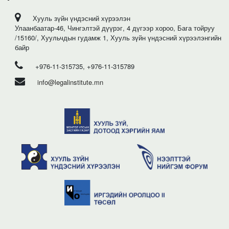
Хууль зүйн үндэсний хүрээлэн
Улаанбаатар-46, Чингэлтэй дүүрэг, 4 дүгээр хороо, Бага тойруу
/15160/, Хуульчдын гудамж 1, Хууль зүйн үндэсний хүрээлэнгийн
байр
+976-11-315735, +976-11-315789
info@legalinstitute.mn