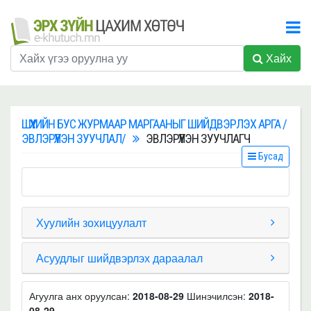
Хайх
ШҮҮХИЙН БУС ЖУРМААР МАРГААНЫГ ШИЙДВЭРЛЭХ АРГА /
ЭВЛЭРҮҮЛЭН ЗУУЧЛАЛ/
ЭВЛЭРҮҮЛЭН ЗУУЧЛАГЧ
Бусад
Хуулийн зохицуулалт
Асуудлыг шийдвэрлэх дараалал
Агуулга анх оруулсан:
2018-08-29
Шинэчилсэн:
2018-
08-29