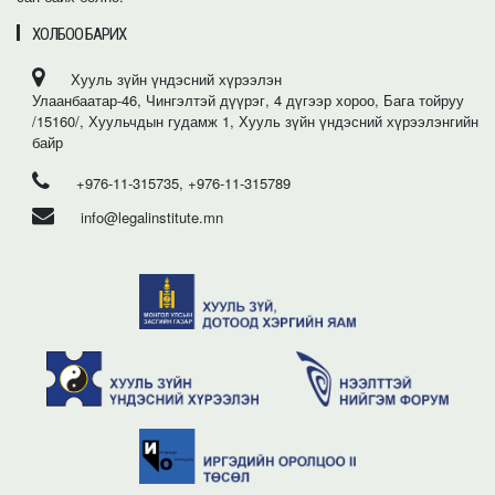
ХОЛБОО БАРИХ
Хууль зүйн үндэсний хүрээлэн
Улаанбаатар-46, Чингэлтэй дүүрэг, 4 дүгээр хороо, Бага тойруу
/15160/, Хуульчдын гудамж 1, Хууль зүйн үндэсний хүрээлэнгийн
байр
+976-11-315735, +976-11-315789
info@legalinstitute.mn