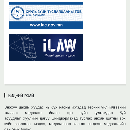
БИДНИЙ ТУХАЙ
Энэхүү цахим хуудас нь бүх насны иргэдэд төрийн үйлчилгээний
талаарх мэдээлэл болон, эрх зүйн тулгамдаж буй
асуудлыг хуулийн дагуу шийдвэрлэхэд туслах анхан шатны эрх
зүйн зөвлөгөө, мэдээ, мэдээллээр хангах нэгдсэн мэдээллийн
сан байх болно.