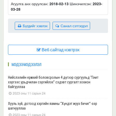
Агуулга анх оруулсан:
2018-02-13
Шинэчилсэн:
2023-
03-28
Бүгдийг хэвлэх
Санал сэтгэгдэл
Веб сайтад нэвтрэх
МЭДЭЭ МЭДЭЭЛЭЛ
Нийслэлийн ерөнхий боловсролын 4 дүгээр сургуульд “Гэмт
хэргээс урьдчилан сэргийлэх” сэдэвт сургалт зохион
байгууллаа
2023 оны 11 сарын 24
Хууль зүй, дотоод хэргийн яамны “Хүндэт жуух бичиг”-ээр
шагнууллаа
2023 оны 11 сарын 24