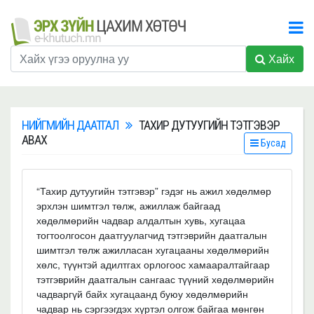
Хайх
НИЙГМИЙН ДААТГАЛ
ТАХИР ДУТУУГИЙН ТЭТГЭВЭР
АВАХ
Бусад
“Тахир дутуугийн тэтгэвэр” гэдэг нь ажил хөдөлмөр
эрхлэн шимтгэл төлж, ажиллаж байгаад
хөдөлмөрийн чадвар алдалтын хувь, хугацаа
тогтоолгосон даатгуулагчид тэтгэврийн даатгалын
шимтгэл төлж ажилласан хугацааны хөдөлмөрийн
хөлс, түүнтэй адилтгах орлогоос хамааралтайгаар
тэтгэврийн даатгалын сангаас түүний хөдөлмөрийн
чадваргүй байх хугацаанд буюу хөдөлмөрийн
чадвар нь сэргээгдэх хүртэл олгож байгаа мөнгөн