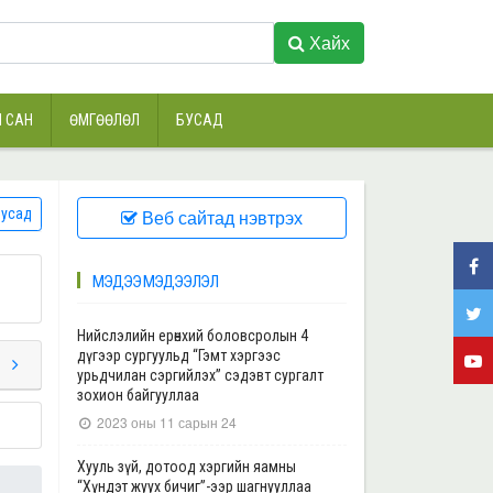
Хайх
 САН
ӨМГӨӨЛӨЛ
БУСАД
усад
Веб сайтад нэвтрэх
МЭДЭЭ МЭДЭЭЛЭЛ
Нийслэлийн ерөнхий боловсролын 4
дүгээр сургуульд “Гэмт хэргээс
урьдчилан сэргийлэх” сэдэвт сургалт
зохион байгууллаа
2023 оны 11 сарын 24
Хууль зүй, дотоод хэргийн яамны
“Хүндэт жуух бичиг”-ээр шагнууллаа