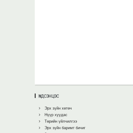
ҮНДСЭН ЦЭС
Эрх зүйн хөтөч
Нүүр хуудас
Төрийн үйлчилгээ
Эрх зүйн баримт бичиг