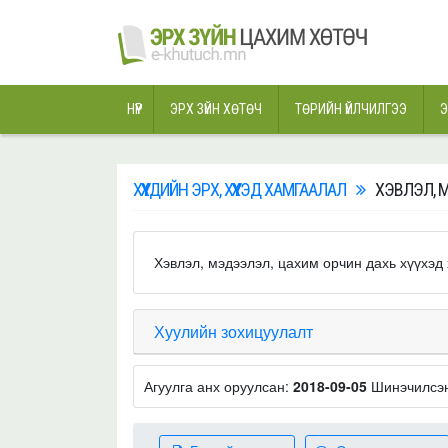
НҮҮР
ЭРХ ЗҮЙН ХӨТӨЧ
ТӨРИЙН ҮЙЛЧИЛГЭЭ
Э
ХҮҮХДИЙН ЭРХ, ХҮҮХЭД ХАМГААЛАЛ
ХЭВЛЭЛ, 
Хэвлэл, мэдээлэл, цахим орчин дахь хүүхэд
Хуулийн зохицуулалт
Агуулга анх оруулсан:
2018-09-05
Шинэчилсэ