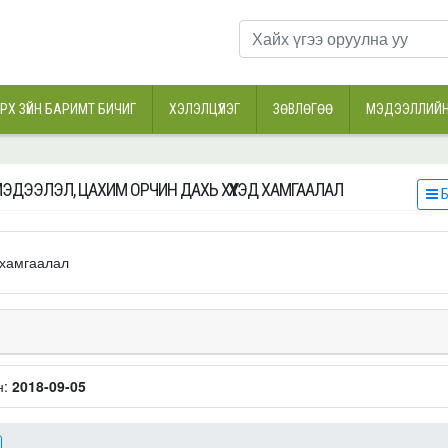
РХ ЗҮЙН БАРИМТ БИЧИГ
ХЭЛЭЛЦҮҮЛЭГ
ЗӨВЛӨГӨӨ
МЭДЭЭЛЛИЙН
МЭДЭЭЛЭЛ, ЦАХИМ ОРЧИН ДАХЬ ХҮҮХЭД ХАМГААЛАЛ
Б
 хамгаалал
н:
2018-09-05