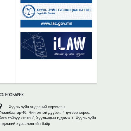
ХОЛБОО БАРИХ
Хууль зүйн үндэсний хүрээлэн
Улаанбаатар-46, Чингэлтэй дүүрэг, 4 дүгээр хороо,
Бага тойруу /15160/, Хуульчдын гудамж 1, Хууль зүйн
үндэсний хүрээлэнгийн байр