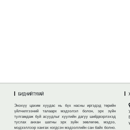
БИДНИЙ ТУХАЙ
Энэхүү цахим хуудас нь бүх насны иргэдэд төрийн
үйлчилгээний талаарх мэдээлэл болон, эрх зүйн
тулгамдаж буй асуудлыг хуулийн дагуу шийдвэрлэхэд
туслах анхан шатны эрх зүйн зөвлөгөө, мэдээ,
мэдээллээр хангах нэгдсэн мэдээллийн сан байх болно.