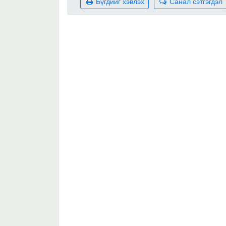
Бүгдийг хэвлэх
Санал сэтгэгдэл