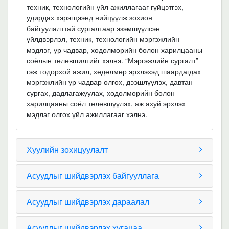
техник, технологийн үйл ажиллагааг гүйцэтгэх,
удирдах хэрэгцээнд нийцүүлж зохион
байгуулалттай сургалтаар эзэмшүүлсэн
үйлдвэрлэл, техник, технологийн мэргэжлийн
мэдлэг, ур чадвар, хөдөлмөрийн болон харилцааны
соёлын төлөвшилтийг хэлнэ. “Мэргэжлийн сургалт”
гэж тодорхой ажил, хөдөлмөр эрхлэхэд шаардагдах
мэргэжлийн ур чадвар олгох, дээшлүүлэх, давтан
сургах, дадлагажуулах, хөдөлмөрийн болон
харилцааны соёл төлөвшүүлэх, аж ахуй эрхлэх
мэдлэг олгох үйл ажиллагааг хэлнэ.
Хуулийн зохицуулалт
Асуудлыг шийдвэрлэх байгууллага
Асуудлыг шийдвэрлэх дараалал
Асуудлыг шийдвэрлэх хугацаа