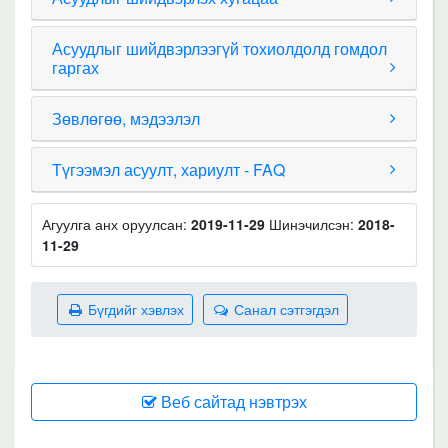
Асуудлыг шийдвэрлээгүй тохиолдолд гомдол
гаргах
Зөвлөгөө, мэдээлэл
Түгээмэл асуулт, хариулт - FAQ
Агуулга анх оруулсан:
2019-11-29
Шинэчилсэн:
2018-
11-29
Бүгдийг хэвлэх
Санал сэтгэгдэл
Веб сайтад нэвтрэх