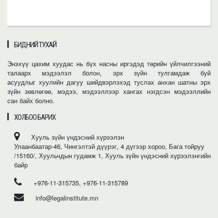
БИДНИЙ ТУХАЙ
Энэхүү цахим хуудас нь бүх насны иргэдэд төрийн үйлчилгээний
талаарх мэдээлэл болон, эрх зүйн тулгамдаж буй
асуудлыг хуулийн дагуу шийдвэрлэхэд туслах анхан шатны эрх
зүйн зөвлөгөө, мэдээ, мэдээллээр хангах нэгдсэн мэдээллийн
сан байх болно.
ХОЛБОО БАРИХ
Хууль зүйн үндэсний хүрээлэн
Улаанбаатар-46, Чингэлтэй дүүрэг, 4 дүгээр хороо, Бага тойруу
/15160/, Хуульчдын гудамж 1, Хууль зүйн үндэсний хүрээлэнгийн
байр
+976-11-315735, +976-11-315789
info@legalinstitute.mn