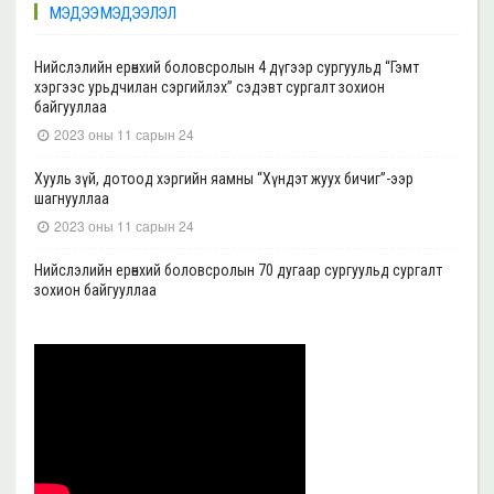
МЭДЭЭ МЭДЭЭЛЭЛ
Нийслэлийн ерөнхий боловсролын 4 дүгээр сургуульд “Гэмт
хэргээс урьдчилан сэргийлэх” сэдэвт сургалт зохион
байгууллаа
2023 оны 11 сарын 24
Хууль зүй, дотоод хэргийн яамны “Хүндэт жуух бичиг”-ээр
шагнууллаа
2023 оны 11 сарын 24
Нийслэлийн ерөнхий боловсролын 70 дугаар сургуульд сургалт
зохион байгууллаа
2023 оны 11 сарын 22
Нийслэлийн ерөнхий боловсролын 39 дүгээр сургуульд сургалт
зохион байгууллаа
2023 оны 11 сарын 20
Нийслэлийн ерөнхий боловсролын 35, 17 дугаар сургуульд “Гэмт
хэргээс урьдчилан сэргийлэх” сэдэвт сургалт зохион
байгууллаа