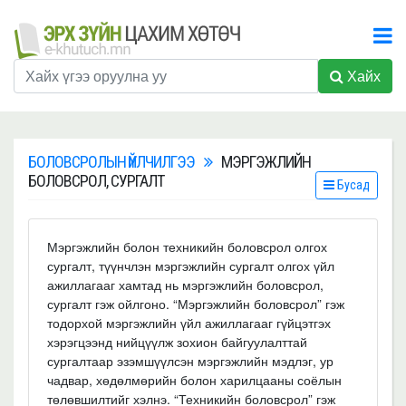
Хайх
БОЛОВСРОЛЫН ҮЙЛЧИЛГЭЭ
МЭРГЭЖЛИЙН
БОЛОВСРОЛ, СУРГАЛТ
Бусад
Мэргэжлийн болон техникийн боловсрол олгох
сургалт, түүнчлэн мэргэжлийн сургалт олгох үйл
ажиллагааг хамтад нь мэргэжлийн боловсрол,
сургалт гэж ойлгоно. “Мэргэжлийн боловсрол” гэж
тодорхой мэргэжлийн үйл ажиллагааг гүйцэтгэх
хэрэгцээнд нийцүүлж зохион байгуулалттай
сургалтаар эзэмшүүлсэн мэргэжлийн мэдлэг, ур
чадвар, хөдөлмөрийн болон харилцааны соёлын
төлөвшилтийг хэлнэ. “Техникийн боловсрол” гэж