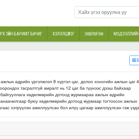
РХ ЗҮЙН БАРИМТ БИЧИГ
ХЭЛЭЛЦҮҮЛЭГ
ЗӨВЛӨГӨӨ
МЭДЭЭЛЛИЙН
Б
ажлын өдрийн үргэлжлэл 8 хүртэл цаг, долоо хоногийн ажлын цаг 
оорондох тасралтгүй амралт нь 12 цаг ба түүнээс дээш байхаар
н байгууллага хөдөлмөрийн дотоод журмаараа ажлын өдрийн
н санаачилгаар буюу хөдөлмөрийн дотоод журмаар тогтоосон ажлын
агаас хэтрүүлэн ажиллуулсан бол илүү цагаар ажиллуулсан гэж үздэ