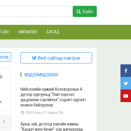
Хайх
 САН
ӨМГӨӨЛӨЛ
БУСАД
усад
Веб сайтад нэвтрэх
МЭДЭЭ МЭДЭЭЛЭЛ
40
Нийслэлийн ерөнхий боловсролын 4
дүгээр сургуульд “Гэмт хэргээс
урьдчилан сэргийлэх” сэдэвт сургалт
г.
зохион байгууллаа
2023 оны 11 сарын 24
Хууль зүй, дотоод хэргийн яамны
“Хүндэт жуух бичиг”-ээр шагнууллаа