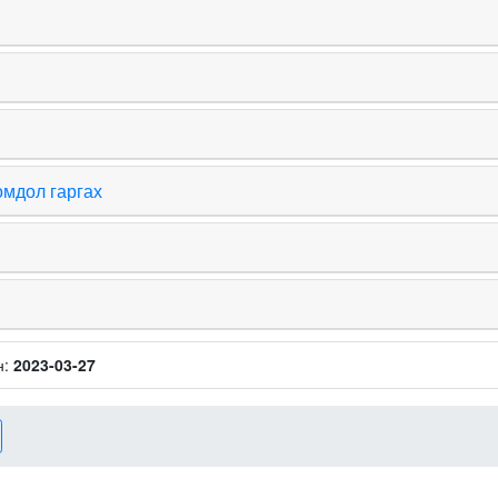
омдол гаргах
н:
2023-03-27