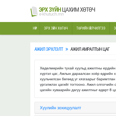
НҮҮР
ЭРХ ЗҮЙН ХӨТӨЧ
ТӨРИЙН ҮЙЛЧИЛГЭЭ
Э
АЖИЛ ЭРХЛЭЛТ
АЖИЛ АМРАЛТЫН ЦАГ
Хөдөлмөрийн тухай хуульд ажилтны ердийн 
хүртэл цаг, Ажлын дараалсан хоёр өдрийн х
хуульчилсан бөгөөд уг хязгаарыг баримтла
үргэлжлэх цагийг тогтооно. Ажил олгогчий
цагийн хуваарийн дагуу ажилтныг өдөрт 8 ц
Хуулийн зохицуулалт