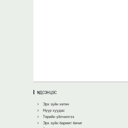
ҮНДСЭН ЦЭС
Эрх зүйн хөтөч
Нүүр хуудас
Төрийн үйлчилгээ
Эрх зүйн баримт бичиг