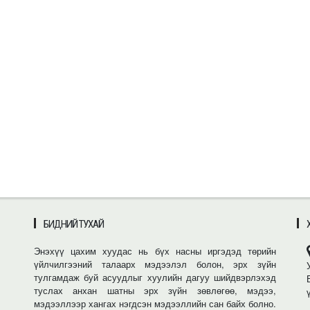
БИДНИЙ ТУХАЙ
Энэхүү цахим хуудас нь бүх насны иргэдэд төрийн
үйлчилгээний талаарх мэдээлэл болон, эрх зүйн
тулгамдаж буй асуудлыг хуулийн дагуу шийдвэрлэхэд
туслах анхан шатны эрх зүйн зөвлөгөө, мэдээ,
мэдээллээр хангах нэгдсэн мэдээллийн сан байх болно.