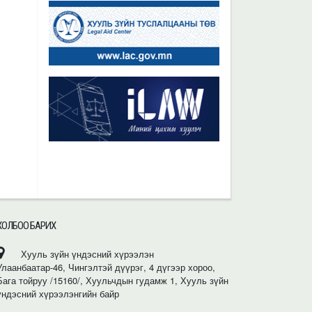
ХОЛБОО БАРИХ
Хууль зүйн үндэсний хүрээлэн
Улаанбаатар-46, Чингэлтэй дүүрэг, 4 дүгээр хороо,
Бага тойруу /15160/, Хуульчдын гудамж 1, Хууль зүйн
үндэсний хүрээлэнгийн байр