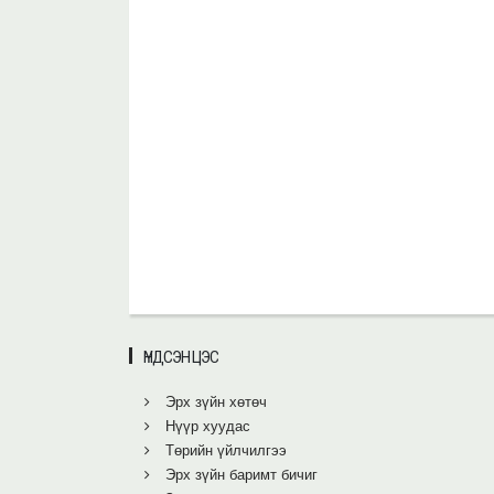
ҮНДСЭН ЦЭС
Эрх зүйн хөтөч
Нүүр хуудас
Төрийн үйлчилгээ
Эрх зүйн баримт бичиг