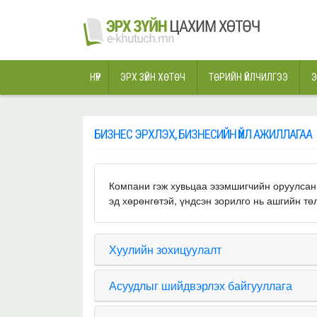
НҮҮР
ЭРХ ЗҮЙН ХӨТӨЧ
ТӨРИЙН ҮЙЛЧИЛГЭЭ
Э
БИЗНЕС ЭРХЛЭХ, БИЗНЕСИЙН ҮЙЛ АЖИЛЛАГАА
Компани гэж хувьцаа эзэмшигчийн оруулсан 
эд хөрөнгөтэй, үндсэн зорилго нь ашгийн тө
Хуулийн зохицуулалт
Асуудлыг шийдвэрлэх байгууллага