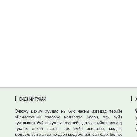
БИДНИЙ ТУХАЙ
Энэхүү цахим хуудас нь бүх насны иргэдэд төрийн
үйлчилгээний талаарх мэдээлэл болон, эрх зүйн
тулгамдаж буй асуудлыг хуулийн дагуу шийдвэрлэхэд
туслах анхан шатны эрх зүйн зөвлөгөө, мэдээ,
мэдээллээр хангах нэгдсэн мэдээллийн сан байх болно.