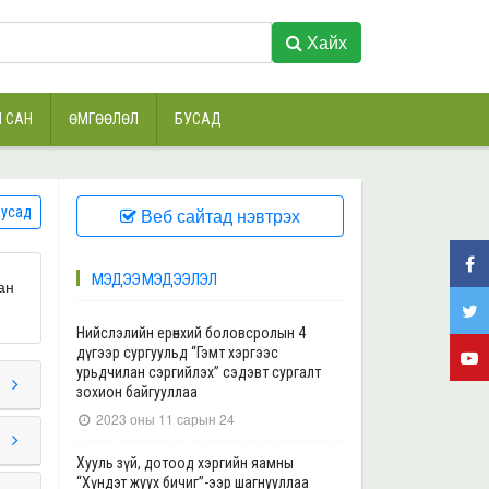
Хайх
 САН
ӨМГӨӨЛӨЛ
БУСАД
усад
Веб сайтад нэвтрэх
МЭДЭЭ МЭДЭЭЛЭЛ
ан
Нийслэлийн ерөнхий боловсролын 4
дүгээр сургуульд “Гэмт хэргээс
урьдчилан сэргийлэх” сэдэвт сургалт
зохион байгууллаа
2023 оны 11 сарын 24
Хууль зүй, дотоод хэргийн яамны
“Хүндэт жуух бичиг”-ээр шагнууллаа