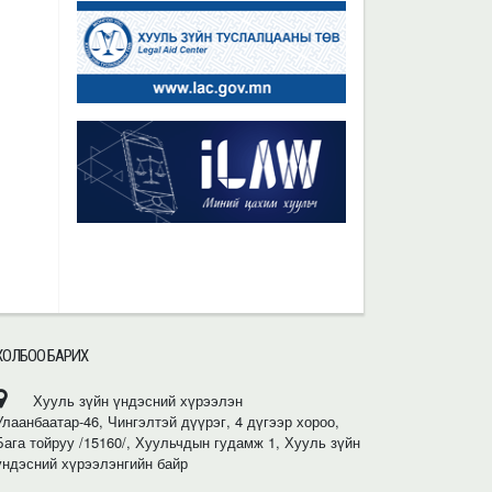
ХОЛБОО БАРИХ
Хууль зүйн үндэсний хүрээлэн
Улаанбаатар-46, Чингэлтэй дүүрэг, 4 дүгээр хороо,
Бага тойруу /15160/, Хуульчдын гудамж 1, Хууль зүйн
үндэсний хүрээлэнгийн байр