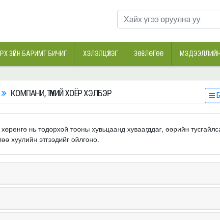
РХ ЗҮЙН БАРИМТ БИЧИГ
ХЭЛЭЛЦҮҮЛЭГ
ЗӨВЛӨГӨӨ
МЭДЭЭЛЛИЙН
КОМПАНИ, ТҮҮНИЙ ХОЁР ХЭЛБЭР
Б
хөрөнгө нь тодорхой тооны хувьцаанд хуваагддаг, өөрийн тусгайлс
лөө хуулийн этгээдийг ойлгоно.