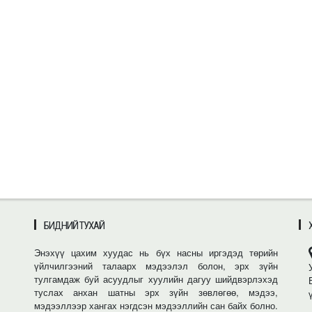
БИДНИЙ ТУХАЙ
Энэхүү цахим хуудас нь бүх насны иргэдэд төрийн
үйлчилгээний талаарх мэдээлэл болон, эрх зүйн
тулгамдаж буй асуудлыг хуулийн дагуу шийдвэрлэхэд
туслах анхан шатны эрх зүйн зөвлөгөө, мэдээ,
мэдээллээр хангах нэгдсэн мэдээллийн сан байх болно.