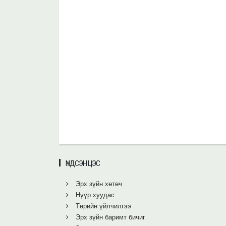
ҮНДСЭН ЦЭС
Эрх зүйн хөтөч
Нүүр хуудас
Төрийн үйлчилгээ
Эрх зүйн баримт бичиг