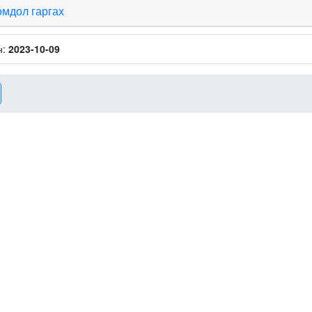
омдол гаргах
н:
2023-10-09