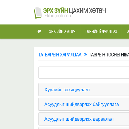
НҮҮР
ЭРХ ЗҮЙН ХӨТӨЧ
ТӨРИЙН ҮЙЛЧИЛГЭЭ
Э
ТАТВАРЫН ХАРИЛЦАА
ГАЗРЫН ТОСНЫ НӨӨЦ 
Хуулийн зохицуулалт
Асуудлыг шийдвэрлэх байгууллага
Асуудлыг шийдвэрлэх дараалал