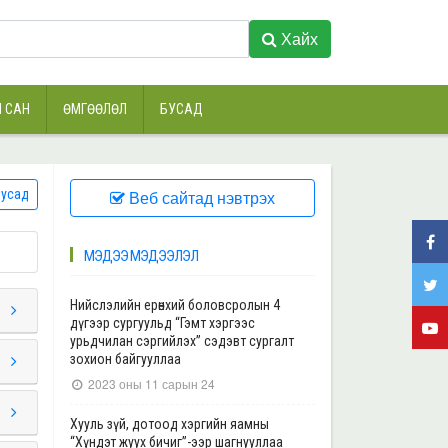
Хайх
 САН
ӨМГӨӨЛӨЛ
БУСАД
усад
Веб сайтад нэвтрэх
МЭДЭЭ МЭДЭЭЛЭЛ
Нийслэлийн ерөнхий боловсролын 4
дүгээр сургуульд “Гэмт хэргээс
урьдчилан сэргийлэх” сэдэвт сургалт
зохион байгууллаа
2023 оны 11 сарын 24
Хууль зүй, дотоод хэргийн яамны
“Хүндэт жуух бичиг”-ээр шагнууллаа