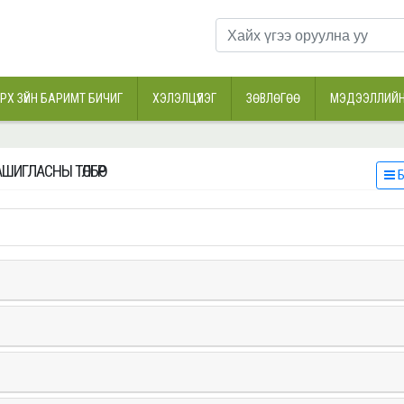
РХ ЗҮЙН БАРИМТ БИЧИГ
ХЭЛЭЛЦҮҮЛЭГ
ЗӨВЛӨГӨӨ
МЭДЭЭЛЛИЙН
АШИГЛАСНЫ ТӨЛБӨР
Б