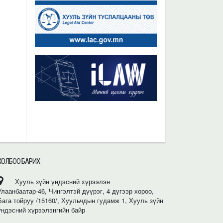
ХОЛБОО БАРИХ
Хууль зүйн үндэсний хүрээлэн
Улаанбаатар-46, Чингэлтэй дүүрэг, 4 дүгээр хороо,
Бага тойруу /15160/, Хуульчдын гудамж 1, Хууль зүйн
үндэсний хүрээлэнгийн байр