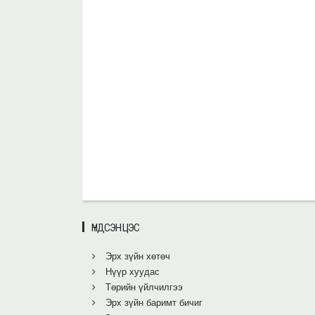
ҮНДСЭН ЦЭС
Эрх зүйн хөтөч
Нүүр хуудас
Төрийн үйлчилгээ
Эрх зүйн баримт бичиг