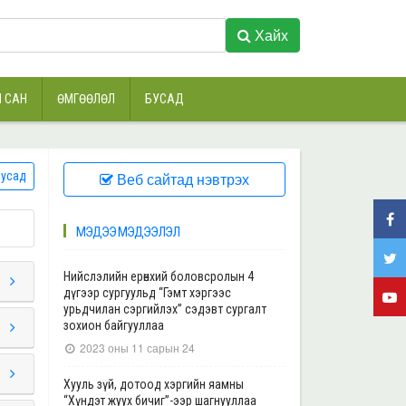
Хайх
 САН
ӨМГӨӨЛӨЛ
БУСАД
усад
Веб сайтад нэвтрэх
МЭДЭЭ МЭДЭЭЛЭЛ
Нийслэлийн ерөнхий боловсролын 4
дүгээр сургуульд “Гэмт хэргээс
урьдчилан сэргийлэх” сэдэвт сургалт
зохион байгууллаа
2023 оны 11 сарын 24
Хууль зүй, дотоод хэргийн яамны
“Хүндэт жуух бичиг”-ээр шагнууллаа