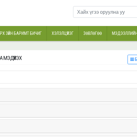
РХ ЗҮЙН БАРИМТ БИЧИГ
ХЭЛЭЛЦҮҮЛЭГ
ЗӨВЛӨГӨӨ
МЭДЭЭЛЛИЙН
А МЭДҮҮЛЭХ
Б