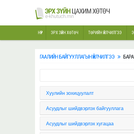
НҮҮР
ЭРХ ЗҮЙН ХӨТӨЧ
ТӨРИЙН ҮЙЛЧИЛГЭЭ
Э
ГААЛИЙН БАЙГУУЛЛАГЫН ҮЙЛЧИЛГЭЭ
БАРА
Хуулийн зохицуулалт
Асуудлыг шийдвэрлэх байгууллага
Асуудлыг шийдвэрлэх хугацаа