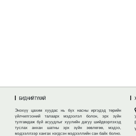
БИДНИЙ ТУХАЙ
Энэхүү цахим хуудас нь бүх насны иргэдэд төрийн
үйлчилгээний талаарх мэдээлэл болон, эрх зүйн
тулгамдаж буй асуудлыг хуулийн дагуу шийдвэрлэхэд
туслах анхан шатны эрх зүйн зөвлөгөө, мэдээ,
мэдээллээр хангах нэгдсэн мэдээллийн сан байх болно.