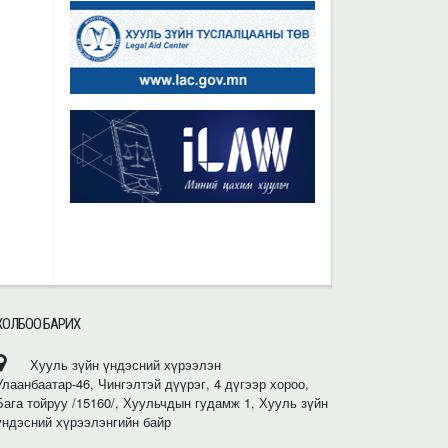
ХОЛБОО БАРИХ
Хууль зүйн үндэсний хүрээлэн
Улаанбаатар-46, Чингэлтэй дүүрэг, 4 дүгээр хороо,
Бага тойруу /15160/, Хуульчдын гудамж 1, Хууль зүйн
үндэсний хүрээлэнгийн байр