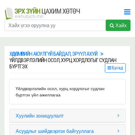
Хайх
ХӨДӨЛМӨРИЙН АЮУЛГҮЙ БАЙДАЛ, ЭРҮҮЛ АХУЙ
ҮЙЛДВЭРЛЭЛИЙН ОСОЛ, ХУРЦ ХОРДЛОГЫГ СУДЛАН
БҮРТГЭХ
Бусад
Үйлдвэрлэлийн осол, хурц хордлогыг судлан
бүртгэх үйл ажиллагаа
Хуулийн зохицуулалт
Асуудлыг шийдвэрлэх байгууллага