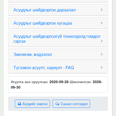
Асуудлыг шийдвэрлэх дараалал
Асуудлыг шийдвэрлэх хугацаа
Асуудлыг шийдвэрлээгүй тохиолдолд гомдол
гаргах
Зөвлөгөө, мэдээлэл
Түгээмэл асуулт, хариулт - FAQ
Агуулга анх оруулсан:
2020-09-28
Шинэчилсэн:
2026-
06-30
Бүгдийг хэвлэх
Санал сэтгэгдэл