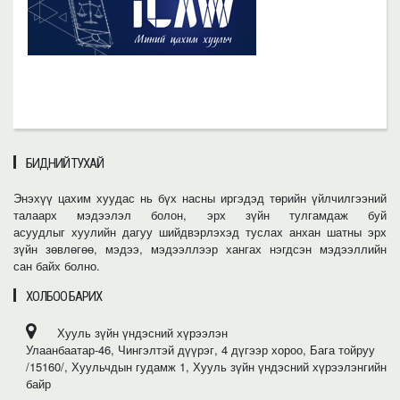
БИДНИЙ ТУХАЙ
Энэхүү цахим хуудас нь бүх насны иргэдэд төрийн үйлчилгээний
талаарх мэдээлэл болон, эрх зүйн тулгамдаж буй
асуудлыг хуулийн дагуу шийдвэрлэхэд туслах анхан шатны эрх
зүйн зөвлөгөө, мэдээ, мэдээллээр хангах нэгдсэн мэдээллийн
сан байх болно.
ХОЛБОО БАРИХ
Хууль зүйн үндэсний хүрээлэн
Улаанбаатар-46, Чингэлтэй дүүрэг, 4 дүгээр хороо, Бага тойруу
/15160/, Хуульчдын гудамж 1, Хууль зүйн үндэсний хүрээлэнгийн
байр