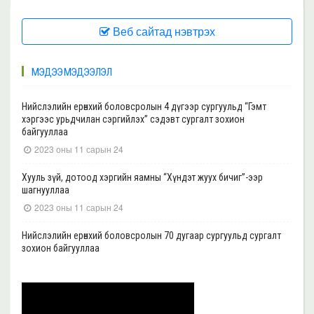
Веб сайтад нэвтрэх
МЭДЭЭ МЭДЭЭЛЭЛ
Нийслэлийн ерөнхий боловсролын 4 дүгээр сургуульд “Гэмт
хэргээс урьдчилан сэргийлэх” сэдэвт сургалт зохион
байгууллаа
2023 оны 11 сарын 24
Хууль зүй, дотоод хэргийн яамны “Хүндэт жуух бичиг”-ээр
шагнууллаа
2023 оны 11 сарын 24
Нийслэлийн ерөнхий боловсролын 70 дугаар сургуульд сургалт
зохион байгууллаа
2023 оны 11 сарын 22
Нийслэлийн ерөнхий боловсролын 39 дүгээр сургуульд сургалт
зохион байгууллаа