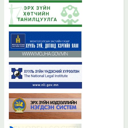
Эрх зүйн хөтчийн цахим сургалтын платформ /elearn.nli.gov.mn/ -д
Эрх зүйн хөтөч бэлтгэх сургалтын хөтөлбөр
байршсан сургалтын жагсаалттай танилцана уу
2019 оны 06 сарын 21
2023 оны 11 сарын 02
Бүх мэдээ