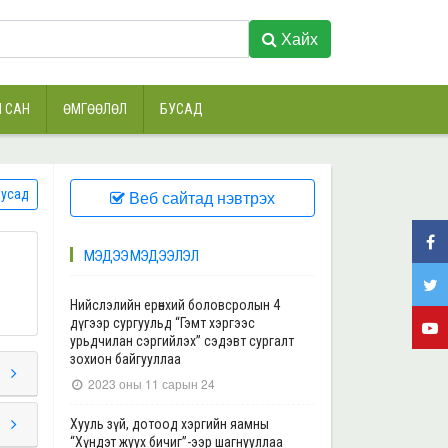
Хайх
 САН
ӨМГӨӨЛӨЛ
БУСАД
усад
Веб сайтад нэвтрэх
МЭДЭЭ МЭДЭЭЛЭЛ
Нийслэлийн ерөнхий боловсролын 4
дүгээр сургуульд “Гэмт хэргээс
урьдчилан сэргийлэх” сэдэвт сургалт
зохион байгууллаа
2023 оны 11 сарын 24
Хууль зүй, дотоод хэргийн яамны
“Хүндэт жуух бичиг”-ээр шагнууллаа