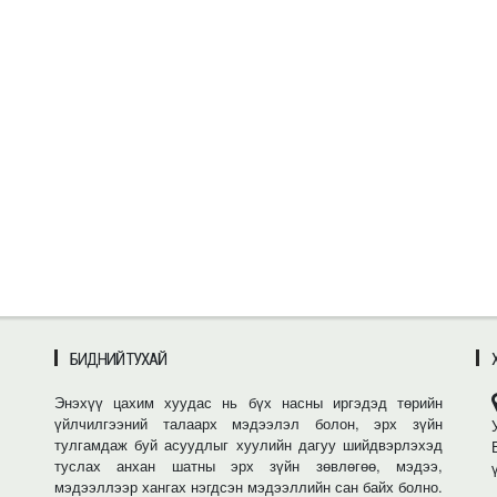
БИДНИЙ ТУХАЙ
Энэхүү цахим хуудас нь бүх насны иргэдэд төрийн
үйлчилгээний талаарх мэдээлэл болон, эрх зүйн
тулгамдаж буй асуудлыг хуулийн дагуу шийдвэрлэхэд
туслах анхан шатны эрх зүйн зөвлөгөө, мэдээ,
мэдээллээр хангах нэгдсэн мэдээллийн сан байх болно.