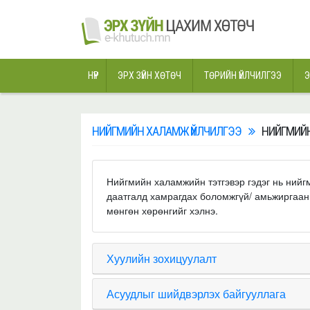
НҮҮР
ЭРХ ЗҮЙН ХӨТӨЧ
ТӨРИЙН ҮЙЛЧИЛГЭЭ
Э
НИЙГМИЙН ХАЛАМЖ ҮЙЛЧИЛГЭЭ
НИЙГМИЙ
Нийгмийн халамжийн тэтгэвэр гэдэг нь нийгм
даатгалд хамрагдах боломжгүй/ амьжиргаан
мөнгөн хөрөнгийг хэлнэ.
Хуулийн зохицуулалт
Асуудлыг шийдвэрлэх байгууллага