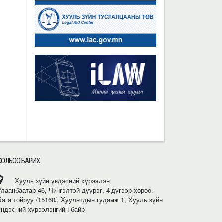
ХОЛБОО БАРИХ
Хууль зүйн үндэсний хүрээлэн
Улаанбаатар-46, Чингэлтэй дүүрэг, 4 дүгээр хороо,
Бага тойруу /15160/, Хуульчдын гудамж 1, Хууль зүйн
үндэсний хүрээлэнгийн байр