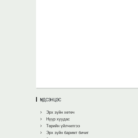
ҮНДСЭН ЦЭС
Эрх зүйн хөтөч
Нүүр хуудас
Төрийн үйлчилгээ
Эрх зүйн баримт бичиг