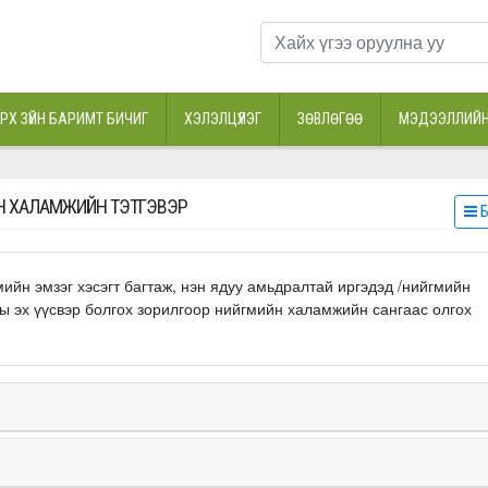
РХ ЗҮЙН БАРИМТ БИЧИГ
ХЭЛЭЛЦҮҮЛЭГ
ЗӨВЛӨГӨӨ
МЭДЭЭЛЛИЙН
Н ХАЛАМЖИЙН ТЭТГЭВЭР
Б
ийн эмзэг хэсэгт багтаж, нэн ядуу амьдралтай иргэдэд /нийгмийн
ы эх үүсвэр болгох зорилгоор нийгмийн халамжийн сангаас олгох