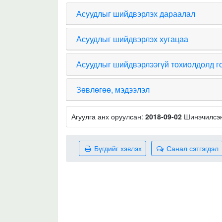
Асуудлыг шийдвэрлэх дараалал
Асуудлыг шийдвэрлэх хугацаа
Асуудлыг шийдвэрлээгүй тохиолдолд г
Зөвлөгөө, мэдээлэл
Агуулга анх оруулсан:
2018-09-02
Шинэчилсэ
Бүгдийг хэвлэх
Санал сэтгэгдэл