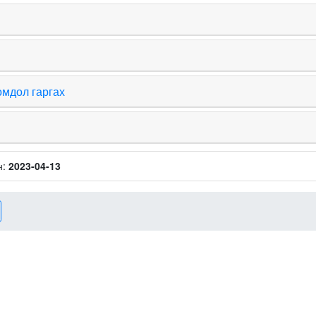
омдол гаргах
н:
2023-04-13