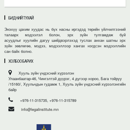
БИДНИЙ ТУХАЙ
Энэхүү цахим хуудас нь бүх насны иргэдэд төрийн үйлчилгээний
талаарх мэдээлэл болон, эрх зүйн тулгамдаж буй
асуудлыг хуулийн дагуу шийдвэрлэхэд туслах анхан шатны эрх
зүйн зөвлөгөө, мэдээ, мэдээллээр хангах нэгдсэн мэдээллийн
сан байх болно.
ХОЛБОО БАРИХ
Хууль зүйн үндэсний хүрээлэн
Улаанбаатар-46, Чингэлтэй дүүрэг, 4 дүгээр хороо, Бага тойруу
/15160/, Хуульчдын гудамж 1, Хууль зүйн үндэсний хүрээлэнгийн
байр
+976-11-315735, +976-11-315789
info@legalinstitute.mn