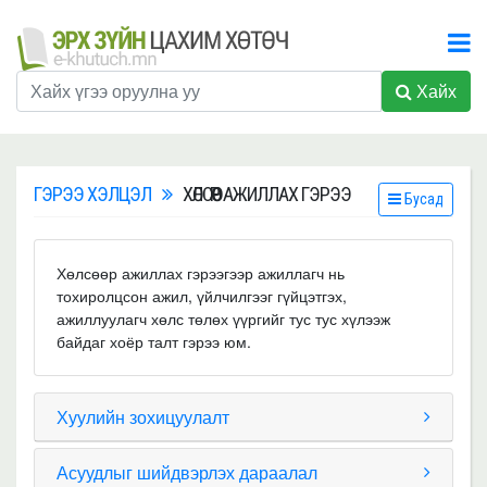
Хайх
ГЭРЭЭ ХЭЛЦЭЛ
ХӨЛСӨӨР АЖИЛЛАХ ГЭРЭЭ
Бусад
Хөлсөөр ажиллах гэрээгээр ажиллагч нь
тохиролцсон ажил, үйлчилгээг гүйцэтгэх,
ажиллуулагч хөлс төлөх үүргийг тус тус хүлээж
байдаг хоёр талт гэрээ юм.
Хуулийн зохицуулалт
Асуудлыг шийдвэрлэх дараалал