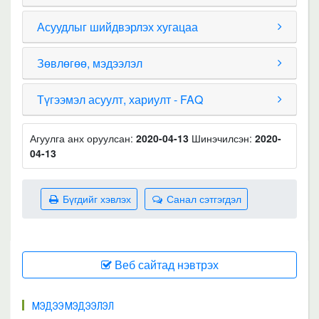
Асуудлыг шийдвэрлэх хугацаа
Зөвлөгөө, мэдээлэл
Түгээмэл асуулт, хариулт - FAQ
Агуулга анх оруулсан:
2020-04-13
Шинэчилсэн:
2020-
04-13
Бүгдийг хэвлэх
Санал сэтгэгдэл
Веб сайтад нэвтрэх
МЭДЭЭ МЭДЭЭЛЭЛ